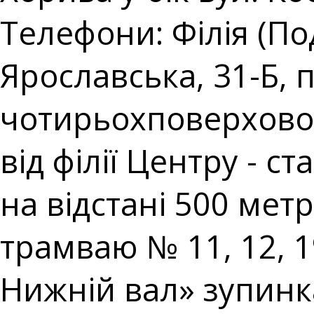
Телефони: Філія (Под
Ярославська, 31-Б,
чотирьохповерхової 
від філії Центру - 
на відстані 500 метр
трамваю № 11, 12, 
Нижній вал» зупин