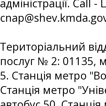
адміністрації. Call - 
cnap@shev.kmda.gov
⠀⠀⠀⠀⠀⠀⠀⠀⠀⠀⠀⠀⠀
Територіальний від
послуг № 2: 01135, 
5. Станція метро "В
Станція метро "Уніве
автобус 50. Станція