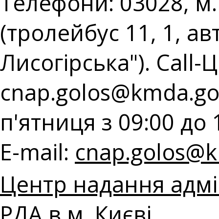
Телефони: 03028, м.
(тролейбус 11, 1, ав
Лисогірська"). Call-Ц
cnap.golos@kmda.go
п'ятниця з 09:00 до 
E-mail:
cnap.golos@k
Центр надання адмі
РДА в м. Києві