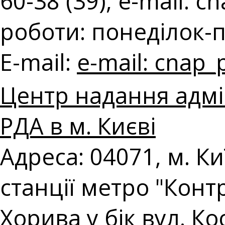
60-38 (39), e-mail:
cn
роботи: понеділок-п'
E-mail:
e-mail:
cnap_
Центр надання адмі
РДА в м. Києві
Адреса: 04071, м. Киї
станції метро "Конт
Хорива у бік вул. Ко