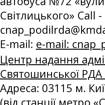
автобуса №72 «вул
Світлицького» Call - 
cnap_podilrda@kmda
E-mail:
e-mail:
cnap_
Центр надання адмі
Святошинської РДА в
Адреса: 03115 м. Ки
(від станції метро 