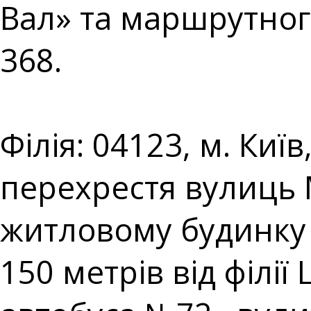
Вал» та маршрутног
368.⠀⠀⠀⠀⠀⠀⠀⠀⠀
⠀⠀⠀⠀⠀⠀⠀⠀⠀⠀⠀⠀⠀
Філія: 04123, м. Киї
перехрестя вулиць
житловому будинку 
150 метрів від філі