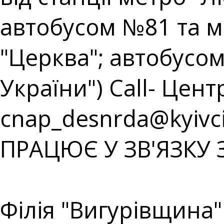
автобусом №81 та 
"Церква"; автобусом
України") Call- Центр
cnap_desnrda@kyivci
ПРАЦЮЄ У ЗВ'ЯЗКУ 
⠀⠀⠀⠀⠀⠀⠀⠀⠀⠀⠀⠀⠀
Філія "Вигурівщина"