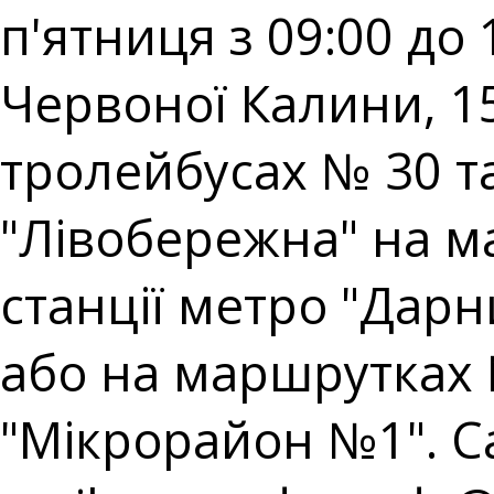
п'ятниця з 09:00 до 
Червоної Калини, 15
тролейбусах № 30 та 
"Лівобережна" на ма
станції метро "Дарн
або на маршрутках 
"Мікрорайон №1". Cal