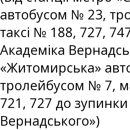
автобусом № 23, т
таксі № 188, 727, 74
Академіка Вернадськ
«Житомирська» авто
тролейбусом № 7, м
721, 727 до зупинки
Вернадського»)