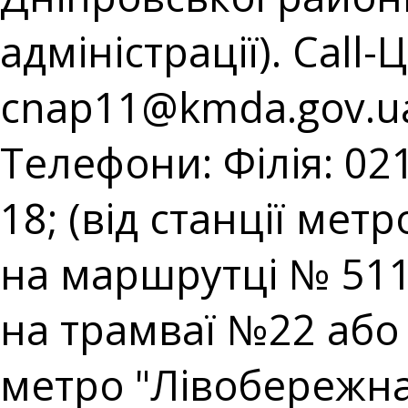
адміністрації). Call-
cnap11@kmda.gov.u
Телефони: Філія: 021
18; (від станції мет
на маршрутці № 511;
на трамваї №22 або н
метро "Лівобережна"