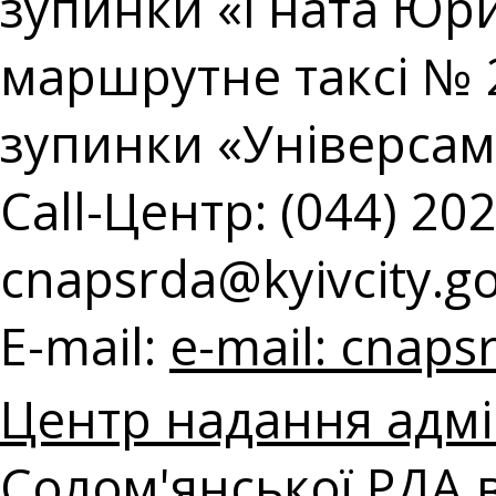
зупинки «Гната Юри
маршрутне таксі № 2
зупинки «Універсам
Call-Центр: (044) 202
cnapsrda@kyivcity.g
E-mail:
e-mail:
cnapsr
Центр надання адмі
Солом'янської РДА в