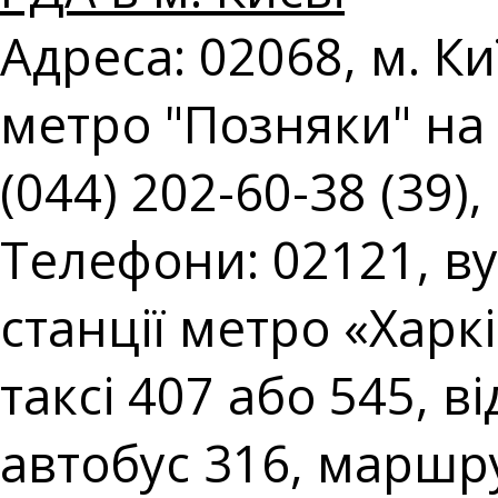
Адреса: 02068, м. Киї
метро "Позняки" на 
(044) 202-60-38 (39),
Телефони: 02121, вул
станції метро «Харк
таксі 407 або 545, в
автобус 316, маршру