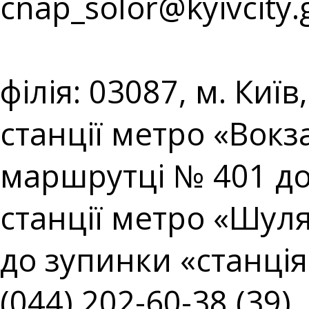
cnap_solor@kyivcity.
⠀⠀⠀⠀⠀⠀⠀⠀⠀⠀⠀⠀⠀
філія: 03087, м. Киї
станції метро «Вокз
маршрутці № 401 до
станції метро «Шул
до зупинки «станція 
(044) 202-60-38 (39),