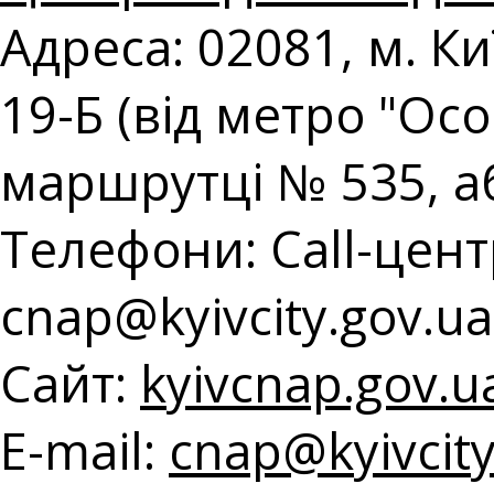
Адреса: 02081, м. К
19-Б (від метро "Ос
маршрутці № 535, а
Телефони: Call-центр
с
nap@kyivcity.gov.ua
Сайт:
kyivcnap.gov.u
E-mail:
с
nap@kyivcity