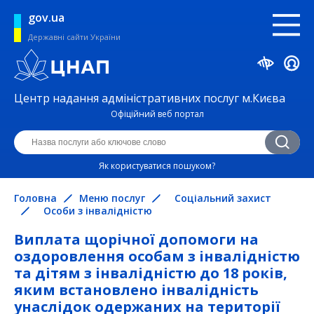
gov.ua
Державні сайти України
Центр надання адміністративних послуг м.Києва
Офіційний веб портал
Як користуватися пошуком?
Головна
Меню послуг
Соціальний захист
Особи з інвалідністю
Виплата щорічної допомоги на
оздоровлення особам з інвалідністю
та дітям з інвалідністю до 18 років,
яким встановлено інвалідність
унаслідок одержаних на території