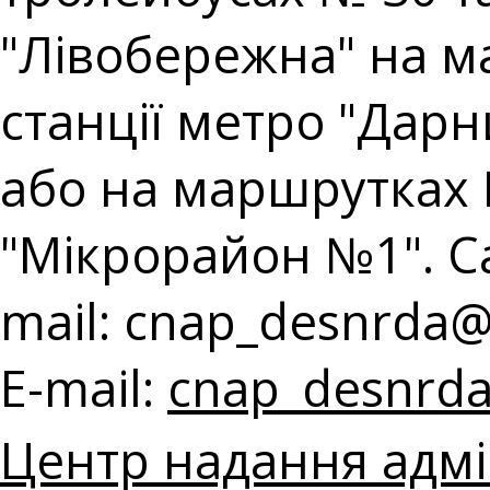
"Лівобережна" на ма
станції метро "Дарн
або на маршрутках 
"Мікрорайон №1". Cal
mail:
cnap_desnrda@k
E-mail:
cnap_desnrda
Центр надання адмі