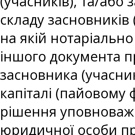
(учасників), та/або 
складу засновників 
на якій нотаріально
іншого документа п
засновника (учасник
капіталі (пайовому 
рішення уповноваж
юридичної особи п