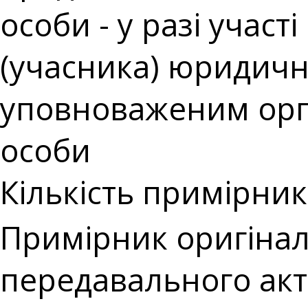
особи - у разі учас
(учасника) юридичн
уповноваженим орг
особи
Кількість примірникі
Примірник оригіналу
передавального акта