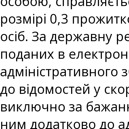
особою, справляєтьс
розмірі 0,3 прожит
осіб. За державну р
поданих в електронн
адміністративного з
до відомостей у ск
виключно за бажанн
ним додатково до а