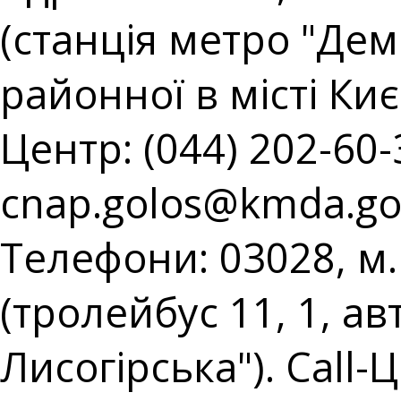
(станція метро "Демі
районної в місті Киє
Центр: (044) 202-60-3
cnap.golos@kmda.go
Телефони: 03028, м.
(тролейбус 11, 1, ав
Лисогірська"). Call-Ц