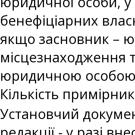
юридичної особи, у 
бенефіціарних власн
якщо засновник – ю
місцезнаходження та
юридичною особо
Кількість примірникі
Установчий докумен
редакції - у разі вн