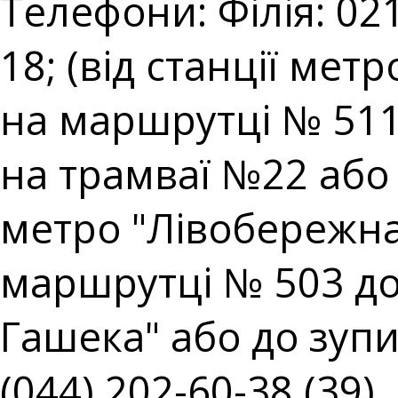
Телефони: Філія: 021
18; (від станції мет
на маршрутці № 511;
на трамваї №22 або н
метро "Лівобережна"
маршрутці № 503 до
Гашека" або до зупин
(044) 202-60-38 (39),