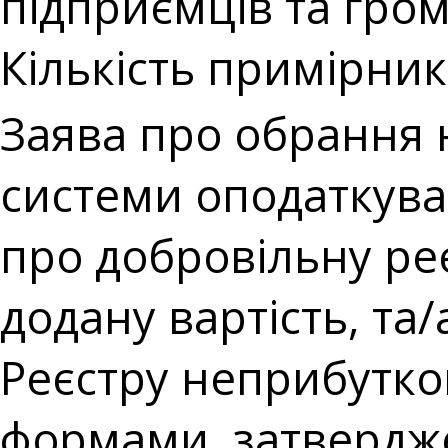
підприємців та гро
Кількість примірникі
Заява про обрання
системи оподаткува
про добровільну ре
додану вартість, та
Реєстру неприбутков
формами, затвердж