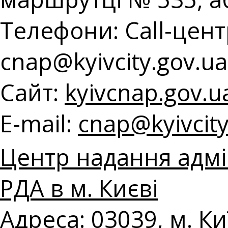
Телефони: Call-центр
с
nap@kyivcity.gov.ua
Сайт:
kyivcnap.gov.u
E-mail:
с
nap@kyivcity
Центр надання адмін
РДА в м. Києві
Адреса: 03039, м. Ки