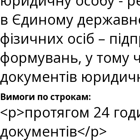
юридичну особу - ре
в Єдиному державно
фізичних осіб – під
формувань, у тому ч
документів юридич
Вимоги по строкам:
<p>протягом 24 год
документів</p>