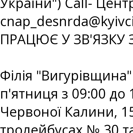
України") Call- Центр
cnap_desnrda@kyivci
ПРАЦЮЄ У ЗВ'ЯЗКУ 
⠀⠀⠀⠀⠀⠀⠀⠀⠀⠀⠀⠀⠀
Філія "Вигурівщина"
п'ятниця з 09:00 до 
Червоної Калини, 15
тролейбусах № 30 та 