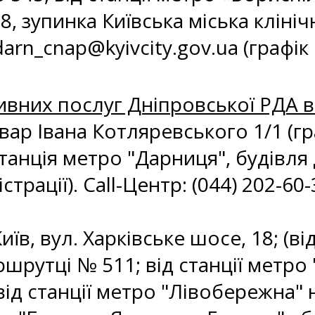
, зупинка Київська міська клінічн
darn_cnap@kyivcity.gov.ua
(графік
вних послуг Дніпровської РДА в 
ьвар Івана Котляревського 1/1 (г
(станція метро "Дарниця", будівл
трації). Call-Центр: (044) 202-60-3
иїв, вул. Харківське шосе, 18; (в
шрутці № 511; від станції метро 
від станції метро "Лівобережна" 