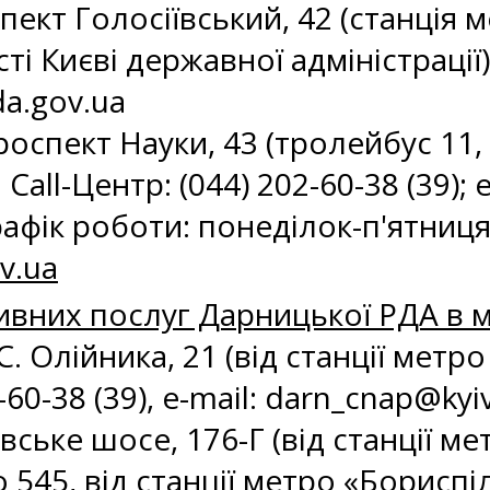
спект Голосіївський, 42 (станція 
ті Києві державної адміністрації).
a.gov.ua
роспект Науки, 43 (тролейбус 11, 
Call-Центр: (044) 202-60-38 (39); e
рафік роботи: понеділок-п'ятниця 
v.ua
ивних послуг Дарницької РДА в м
. С. Олійника, 21 (від станції мет
60-38 (39), e-mail:
darn_cnap@kyiv
вське шосе, 176-Г (від станції м
 545, від станції метро «Бориспі