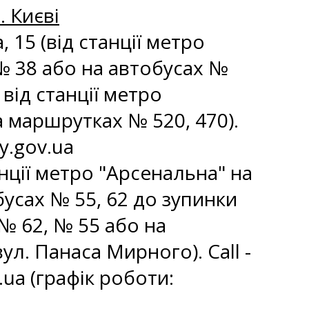
 Києві
 15 (від станції метро
№ 38 або на автобусах №
від станції метро
а маршрутках № 520, 470).
y.gov.ua
танції метро "Арсенальна" на
усах № 55, 62 до зупинки
 № 62, № 55 або на
л. Панаса Мирного). Call -
.ua
(графік роботи: