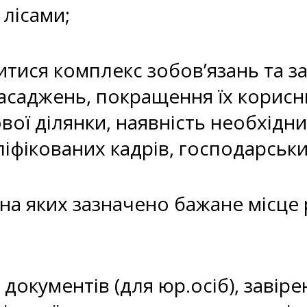
лісами;
ститися комплекс зобов’язань та 
насаджень, покращення їх корисн
вої ділянки, наявність необхідн
аліфікованих кадрів, господарсь
 на яких зазначено бажане місце
х документів (для юр.осіб), завір