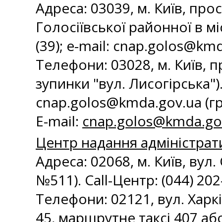
Адреса: 03039, м. Київ, про
Голосіївської районної в міс
(39); e-mail:
cnap.golos@kmd
Телефони: 03028, м. Київ, п
зупинки "вул. Лисогірська"). 
cnap.golos@kmda.gov.ua
(г
E-mail:
cnap.golos@kmda.go
Центр надання адміністрат
Адреса: 02068, м. Київ, вул
№511). Call-Центр: (044) 202-
Телефони: 02121, вул. Харкі
45, маршрутне таксі 407 або