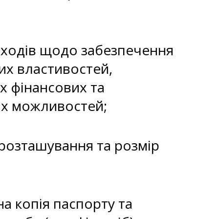
заходів щодо забезпечення
их властивостей,
их фінансових та
ких можливостей;
 розташування та розмір
ена копія паспорту та