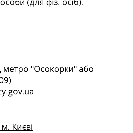
соби (для фіз. осіб).
ід метро "Осокорки" або
09)
ty.gov.ua
м. Києві