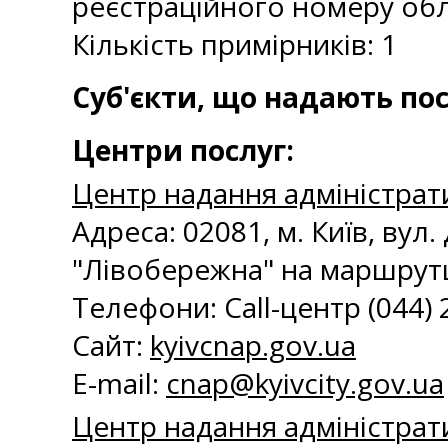
реєстраційного номеру облі
Кількість примірників: 1
Суб'єкти, що надають пос
Центри послуг:
Центр надання адміністрат
Адреса: 02081, м. Київ, вул
"Лівобережна" на маршрутц
Телефони: Call-центр (044) 20
Сайт:
kyivcnap.gov.ua
E-mail:
с
nap@kyivcity.gov.ua
Центр надання адміністрати