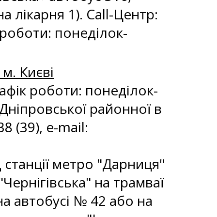
а лікарня 1). Call-Центр:
 роботи: понеділок-
м. Києві
рафік роботи: понеділок-
я Дніпровської районної в
8 (39), e-mail:
ід станції метро "Дарниця"
"Чернігівська" на трамваї
на автобусі № 42 або на