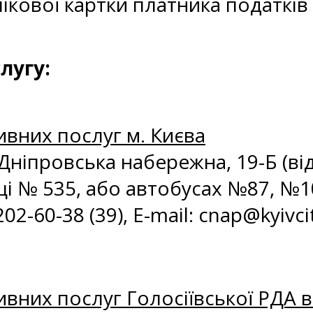
кової картки платника податків о
лугу:
ивних послуг м. Києва
. Дніпровська набережна, 19-Б (в
і № 535, або автобусах №87, №1
2-60-38 (39), E-mail: с
nap@kyivci
вних послуг Голосіївської РДА в 