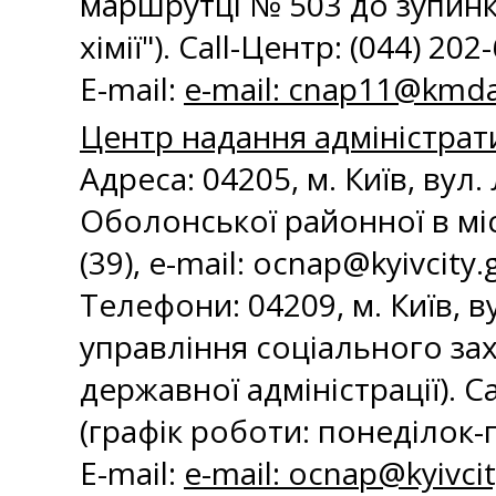
маршрутці № 503 до зупинк
хімії"). Call-Центр: (044) 202
E-mail:
e-mail:
cnap11@kmda
Центр надання адміністрат
Адреса: 04205, м. Київ, вул.
Оболонської районної в міст
(39), e-mail:
ocnap@kyivcity.
Телефони: 04209, м. Київ, в
управління соціального зах
державної адміністрації). Cal
(графік роботи: понеділок-п
E-mail:
e-mail:
ocnap@kyivcit