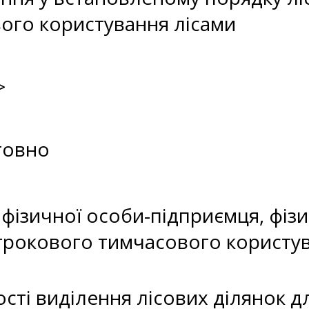
ого користування лісами
>
товно
 фізичної особи-підприємця, фіз
строкового тимчасового користу
ості виділення лісових ділянок 