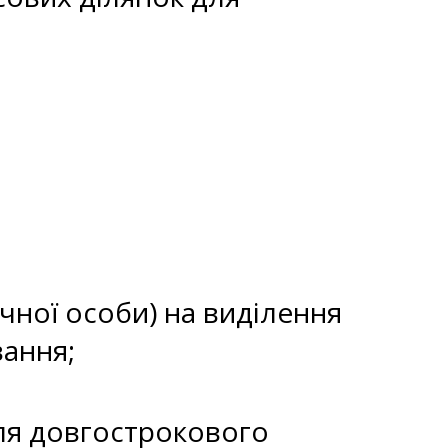
ичної особи) на виділення
вання;
для довгострокового