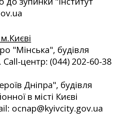
 до зупинки "Інститут
ov.ua
м.Києві
тро "Мінська", будівля
Call-центр: (044) 202-60-38
Героїв Дніпра", будівля
нної в місті Києві
il:
ocnap@kyivcity.gov.ua