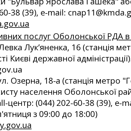
и "Бульвар Ярослава Гашека" або
-60-38 (39), e-mail:
cnap11@kmda.g
.gov.ua
ивних послуг Оболонської РДА в 
 Левка Лук’яненка, 16 (станція ме
і Києві державної адміністрації). 
gov.ua
ул. Озерна, 18-а (станція метро "
исту населення Оболонської райо
l-центр: (044) 202-60-38 (39), e-ma
'ятниця з 09:00 до 18:00)
y.gov.ua