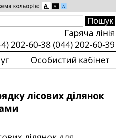
хема кольорів:
A
A
A
Гаряча лінія
44) 202-60-38 (044) 202-60-39
уг
Особистий кабінет
ядку лісових ділянок
сами
сових ділянок для