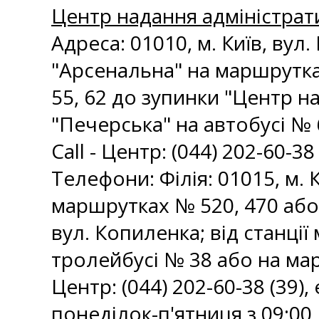
Центр надання адміністрати
Адреса: 01010, м. Київ, ву
"Арсенальна" на маршрутка
55, 62 до зупинки "Центр н
"Печерська" на автобусі № 
Call - Центр: (044) 202-60-38 
Телефони: Філія: 01015, м. 
маршрутках № 520, 470 або 
вул. Копиленка; від станці
тролейбусі № 38 або на мар
Центр: (044) 202-60-38 (39), 
понеділок-п'ятниця з 09:00 