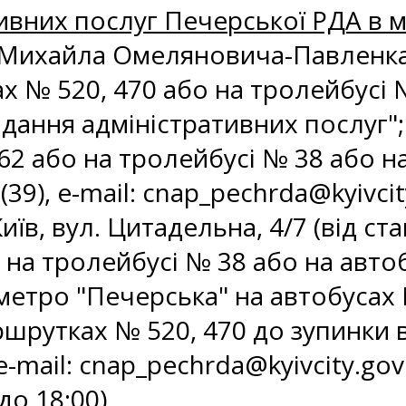
вних послуг Печерської РДА в м.
л. Михайла Омеляновича-Павленка,
х № 520, 470 або на тролейбусі 
адання адміністративних послуг"; 
62 або на тролейбусі № 38 або н
(39), e-mail:
cnap_pechrda@kyivcit
Київ, вул. Цитадельна, 4/7 (від с
на тролейбусі № 38 або на автоб
ї метро "Печерська" на автобусах
шрутках № 520, 470 до зупинки ву
e-mail:
cnap_pechrda@kyivcity.gov
до 18:00)