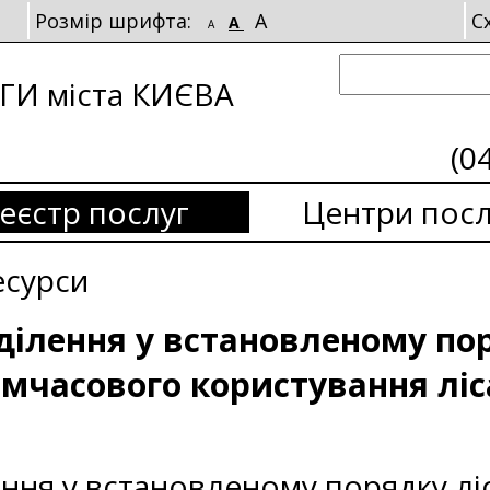
Розмір шрифта:
A
С
A
A
И міста КИЄВА
(0
еєстр послуг
Центри посл
есурси
ілення у встановленому пор
имчасового користування лі
ння у встановленому порядку лі