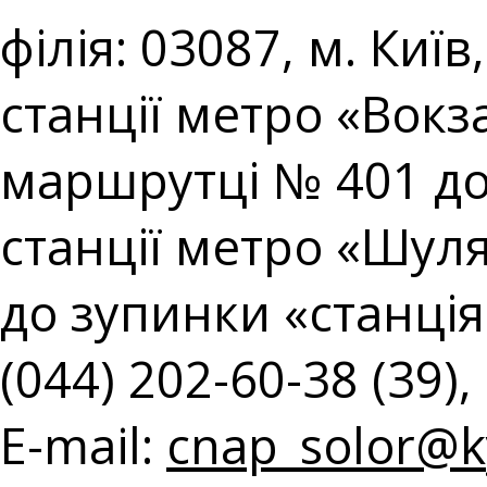
філія: 03087, м. Киї
станції метро «Вокз
маршрутці № 401 до
станції метро «Шул
до зупинки «станція 
(044) 202-60-38 (39),
E-mail:
cnap_solor@ky