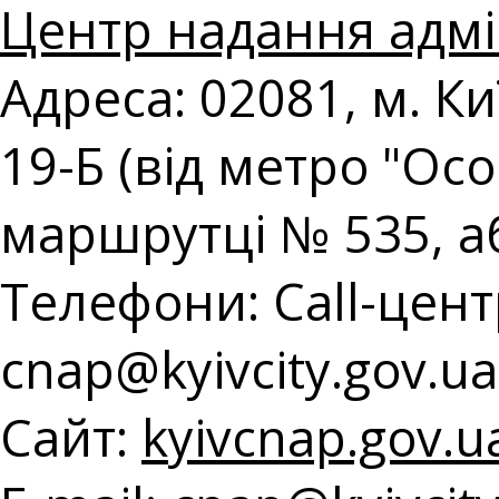
Центр надання адмі
Адреса: 02081, м. К
19-Б (від метро "Ос
маршрутці № 535, а
Телефони: Call-центр
с
nap@kyivcity.gov.ua
Сайт:
kyivcnap.gov.u