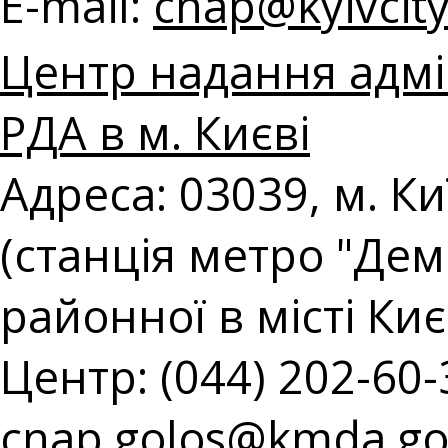
E-mail:
с
nap@kyivcity
Центр надання адмін
РДА в м. Києві
Адреса: 03039, м. Ки
(станція метро "Демі
районної в місті Киє
Центр: (044) 202-60-3
cnap.golos@kmda.go