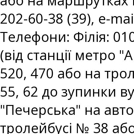
або на маршрутках № 
202-60-38 (39), e-mai
Телефони: Філія: 010
(від станції метро 
520, 470 або на тро
55, 62 до зупинки ву
"Печерська" на авто
тролейбусі № 38 аб