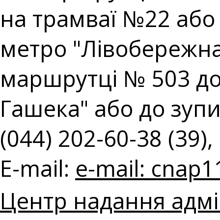
на трамваї №22 або н
метро "Лівобережна"
маршрутці № 503 до
Гашека" або до зупин
(044) 202-60-38 (39),
E-mail:
e-mail:
cnap1
Центр надання адмі