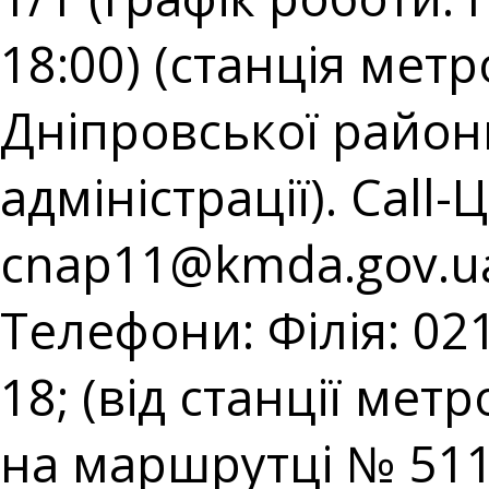
18:00) (станція мет
Дніпровської районн
адміністрації). Call-
cnap11@kmda.gov.u
Телефони: Філія: 021
18; (від станції мет
на маршрутці № 511;