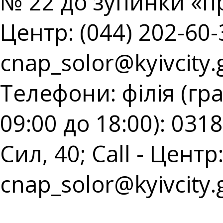
№ 22 до зупинки «пр
Центр: (044) 202-60-3
cnap_solor@kyivcity.
Телефони: філія (гр
09:00 до 18:00): 031
Сил, 40; Call - Центр:
cnap_solor@kyivcity.
⠀⠀⠀⠀⠀⠀⠀⠀⠀⠀⠀⠀⠀