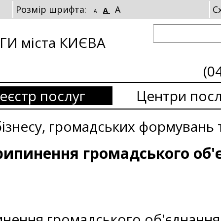
Розмір шрифта:
A
С
A
A
И міста КИЄВА
(0
еєстр послуг
Центри посл
бізнесу, громадських формувань т
ипинення громадського об'є
ення громадського об'єднання в 