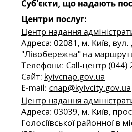
Суб'єкти, що надають пос
Центри послуг:
Центр надання адміністрат
Адреса: 02081, м. Київ, вул
"Лівобережна" на маршрутц
Телефони: Call-центр (044) 20
Сайт:
kyivcnap.gov.ua
E-mail:
с
nap@kyivcity.gov.ua
Центр надання адміністрати
Адреса: 03039, м. Київ, про
Голосіївської районної в міс