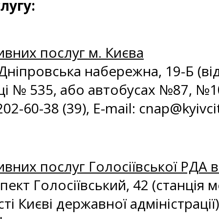
лугу:
ивних послуг м. Києва
. Дніпровська набережна, 19-Б (в
і № 535, або автобусах №87, №1
2-60-38 (39), E-mail: с
nap@kyivci
вних послуг Голосіївської РДА в 
спект Голосіївський, 42 (станція 
ті Києві державної адміністрації).