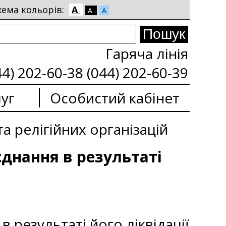
хема кольорів:
A
A
A
Гаряча лінія
44) 202-60-38 (044) 202-60-39
уг
Особистий кабінет
а релігійних організацій
днання в результаті
результаті його ліквідації