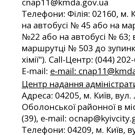
cnap11@kmda.gov.ua
Телефони: Філія: 02160, м. К
на автобусі № 45 або на мар
№22 або на автобусі № 63; 
маршрутці № 503 до зупинк
хімії"). Call-Центр: (044) 202
E-mail:
e-mail:
cnap11@kmda
Центр надання адміністрат
Адреса: 04205, м. Київ, вул.
Оболонської районної в міст
(39), e-mail:
ocnap@kyivcity.
Телефони: 04209, м. Київ, в