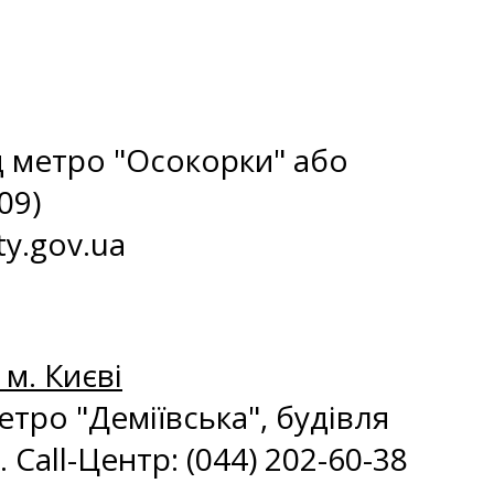
ід метро "Осокорки" або
09)
ty.gov.ua
м. Києві
метро "Деміївська", будівля
 Call-Центр: (044) 202-60-38