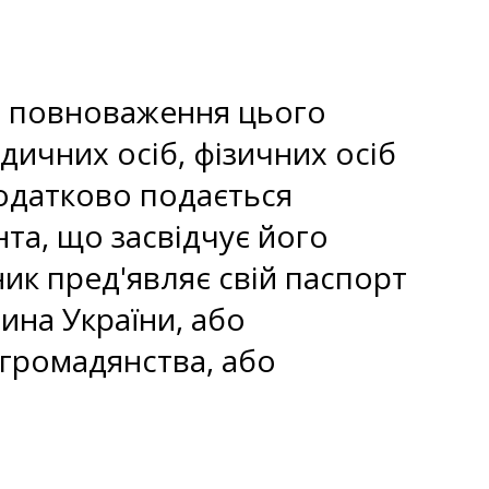
ро повноваження цього
ичних осіб, фізичних осіб
одатково подається
нта, що засвідчує його
к пред'являє свій паспорт
ина України, або
 громадянства, або