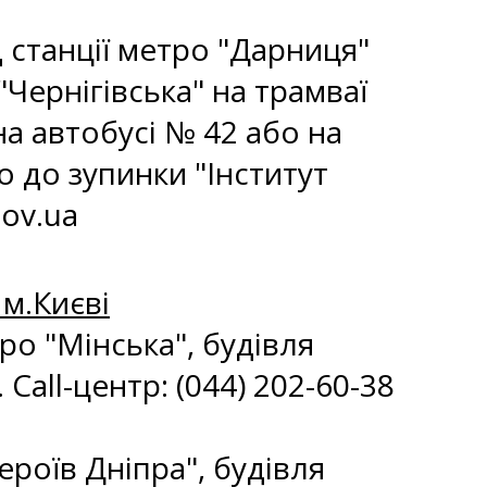
ід станції метро "Дарниця"
"Чернігівська" на трамваї
на автобусі № 42 або на
 до зупинки "Інститут
ov.ua
м.Києві
тро "Мінська", будівля
Call-центр: (044) 202-60-38
Героїв Дніпра", будівля