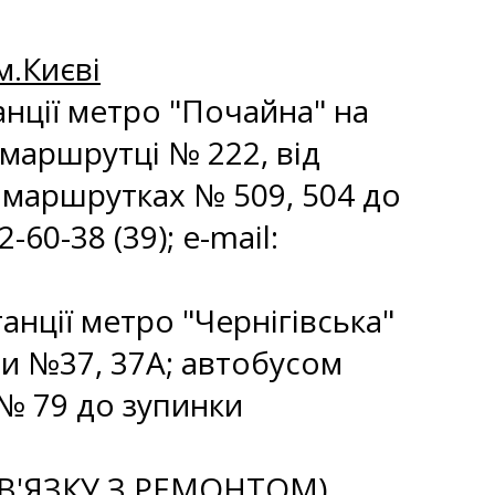
м.Києві
танції метро "Почайна" на
 маршрутці № 222, від
а маршрутках № 509, 504 до
60-38 (39); e-mail:
танції метро "Чернігівська"
ми №37, 37А; автобусом
№ 79 до зупинки
'ЯЗКУ З РЕМОНТОМ).