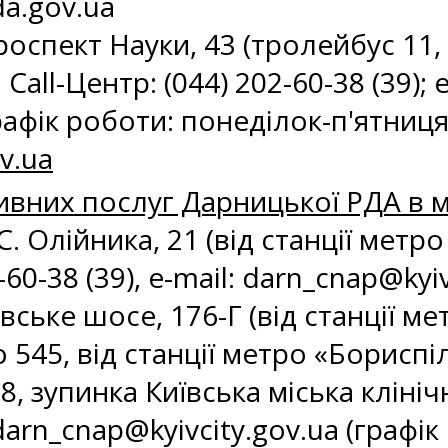
a.gov.ua
роспект Науки, 43 (тролейбус 11, 
Call-Центр: (044) 202-60-38 (39); e
рафік роботи: понеділок-п'ятниця 
v.ua
ивних послуг Дарницької РДА в м
. С. Олійника, 21 (від станції мет
60-38 (39), e-mail:
darn_cnap@kyiv
вське шосе, 176-Г (від станції м
 545, від станції метро «Бориспі
, зупинка Київська міська клінічн
darn_cnap@kyivcity.gov.ua
(графік