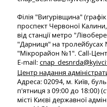
⠀⠀⠀⠀⠀⠀⠀⠀⠀⠀⠀⠀⠀⠀⠀⠀⠀
Філія "Вигурівщина" (графік 
проспект Червоної Калини, 
від станції метро "Лівобер
"Дарниця" на тролейбусах №
"Мікрорайон №1". Call-Центр:
E-mail:
cnap_desnrda@kyivci
Центр надання адміністрати
Адреса: 02094, м. Київ, бул
п'ятниця з 09:00 до 18:00) 
місті Києві державної адмініс