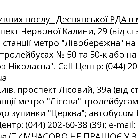
ивних послуг Деснянської РДА в 
спект Червоної Калини, 29 (від с
д станції метро "Лівобережна" на
 тролейбусах № 50 та 50-к або н
Ніколаєва". Call-Центр: (044) 202-
ua
иїв, проспект Лісовий, 39а (від с
анції метро "Лісова" тролейбуса
о зупинки "Церква"; автобусом 
ентр: (044) 202-60-38 (39); e-mail:
ua
(ТИМЧАСОВО НЕ ПРАЦЮЄ У ЗВ