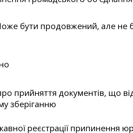
Може бути продовжений, але не 
но
про прийняття документів, що ві
му зберіганню
авної реєстрації припинення ю