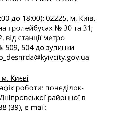
⠀⠀⠀⠀⠀⠀⠀⠀⠀⠀⠀⠀⠀⠀⠀⠀⠀⠀⠀⠀⠀
0 до 18:00): 02225, м. Київ,
на тролейбусах № 30 та 31;
, від станції метро
 509, 504 до зупинки
p_desnrda@kyivcity.gov.ua
м. Києві
рафік роботи: понеділок-
я Дніпровської районної в
8 (39), e-mail: