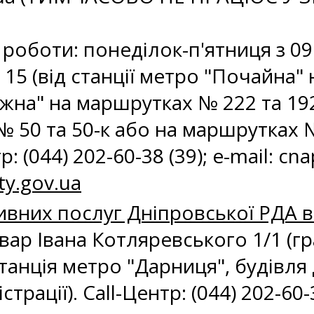
⠀⠀⠀⠀⠀⠀⠀⠀⠀⠀⠀⠀⠀⠀⠀⠀⠀⠀⠀⠀⠀⠀
роботи: понеділок-п'ятниця з 09:0
15 (від станції метро "Почайна" 
ежна" на маршрутках № 222 та 192
 50 та 50-к або на маршрутках №
 (044) 202-60-38 (39); e-mail:
cna
ty.gov.ua
вних послуг Дніпровської РДА в 
ьвар Івана Котляревського 1/1 (г
(станція метро "Дарниця", будівл
трації). Call-Центр: (044) 202-60-3