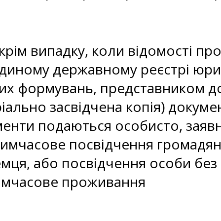
 крім випадку, коли відомості п
Єдиному державному реєстрі юрид
ких формувань, представником д
іально засвідчена копія) докуме
нти подаються особисто, заявни
тимчасове посвідчення громадян
мця, або посвідчення особи без
тимчасове проживання