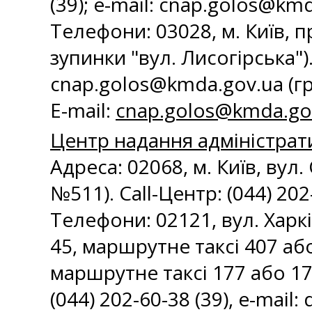
(39); e-mail:
cnap.golos@kmd
Телефони: 03028, м. Київ, п
зупинки "вул. Лисогірська"). 
cnap.golos@kmda.gov.ua
(г
E-mail:
cnap.golos@kmda.go
Центр надання адміністрат
Адреса: 02068, м. Київ, вул
№511). Call-Центр: (044) 202-
Телефони: 02121, вул. Харкі
45, маршрутне таксі 407 або
маршрутне таксі 177 або 178
(044) 202-60-38 (39), e-mail: