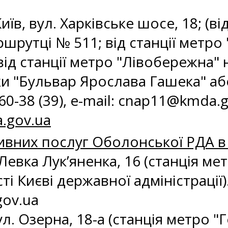
иїв, вул. Харківське шосе, 18; (в
шрутці № 511; від станції метро 
від станції метро "Лівобережна" 
и "Бульвар Ярослава Гашека" або
-60-38 (39), e-mail:
cnap11@kmda.g
.gov.ua
ивних послуг Оболонської РДА в 
 Левка Лук’яненка, 16 (станція ме
і Києві державної адміністрації). 
gov.ua
ул. Озерна, 18-а (станція метро "