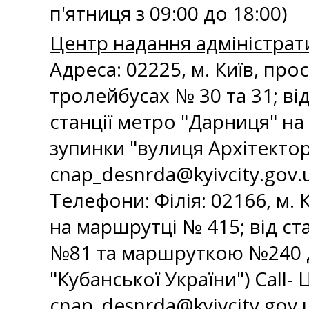
п'ятниця з 09:00 до 18:00)
Центр надання адміністрат
Адреса: 02225, м. Київ, про
тролейбусах № 30 та 31; ві
станції метро "Дарниця" на
зупинки "вулиця Архітектора 
cnap_desnrda@kyivcity.gov.
Телефони: Філія: 02166, м. К
на маршрутці № 415; від ст
№81 та маршруткою №240 д
"Кубанської України") Call- Ц
cnap_desnrda@kyivcity.gov.