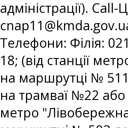
адміністрації). Call-
cnap11@kmda.gov.u
Телефони: Філія: 021
18; (від станції мет
на маршрутці № 511;
на трамваї №22 або н
метро "Лівобережна"