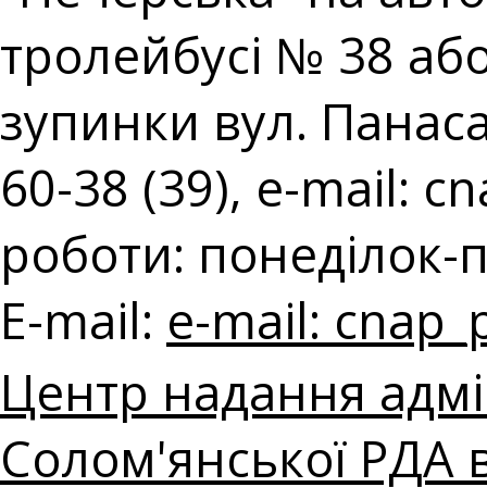
тролейбусі № 38 аб
зупинки вул. Панаса 
60-38 (39), e-mail:
cn
роботи: понеділок-п'
E-mail:
e-mail:
cnap_
Центр надання адмі
Солом'янської РДА в