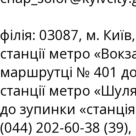
⠀⠀⠀⠀⠀⠀⠀⠀⠀⠀⠀⠀⠀
філія: 03087, м. Киї
станції метро «Вокз
маршрутці № 401 до
станції метро «Шул
до зупинки «станція 
(044) 202-60-38 (39),