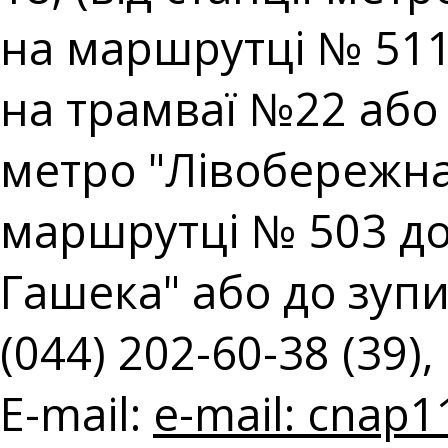
на маршрутці № 511;
на трамваї №22 або н
метро "Лівобережна"
маршрутці № 503 до
Гашека" або до зупин
(044) 202-60-38 (39),
E-mail:
e-mail:
cnap1