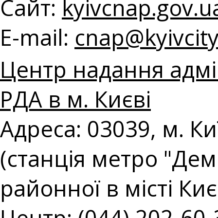
Сайт:
kyivcnap.gov.u
E-mail:
с
nap@kyivcity
Центр надання адмін
РДА в м. Києві
Адреса: 03039, м. Ки
(станція метро "Демі
районної в місті Киє
Центр: (044) 202-60-3