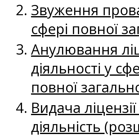
Звуження прова
сфері повної за
Анулювання ліц
діяльності у сф
повної загально
Видача ліцензі
діяльність (ро