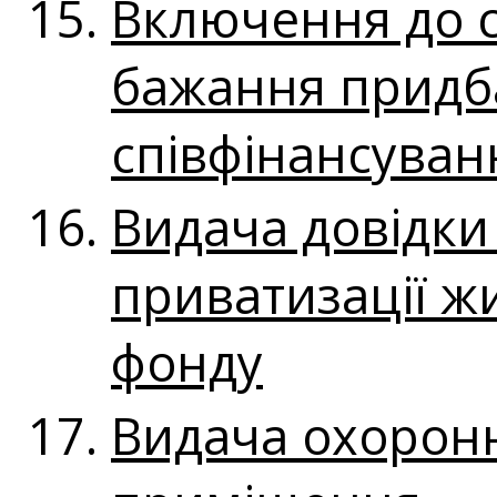
Включення до с
бажання придб
співфінансуванн
Видача довідки
приватизації ж
фонду
Видача охоронн