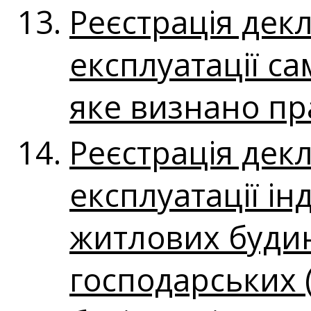
Реєстрація декл
експлуатації с
яке визнано пр
Реєстрація декл
експлуатації ін
житлових будин
господарських 