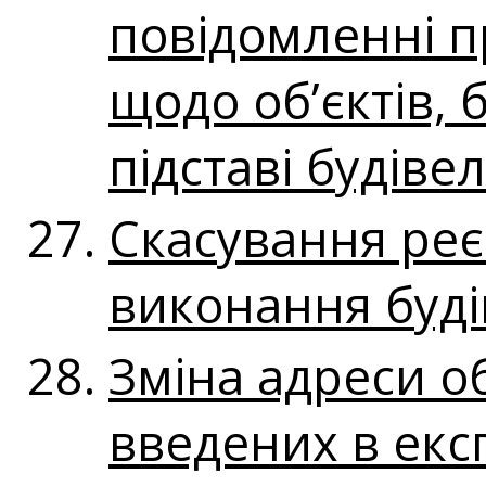
повідомленні п
щодо об’єктів, 
підставі будіве
Скасування реє
виконання буді
Зміна адреси о
введених в експ