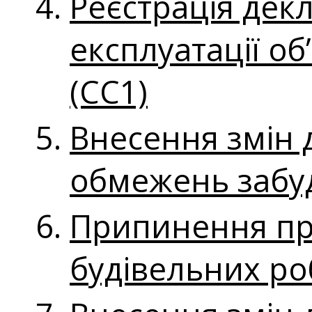
Реєстрація декл
експлуатації о
(СС1)
Внесення змін 
обмежень забуд
Припинення пр
будівельних ро