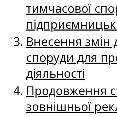
тимчасової сп
підприємницько
Внесення змін 
споруди для п
діяльності
Продовження ст
зовнішньої ре