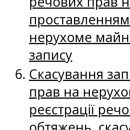
речових прав н
проставленням 
нерухоме майно
запису
Скасування зап
прав на нерухо
реєстрації реч
обтяжень, скас