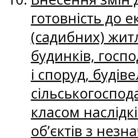
готовність до е
(садибних) жит
будинків, госп
і споруд, будіве
сільськогоспод
класом наслідкі
об’єктів з незн