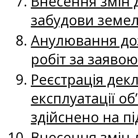
Внесення змін 
забудови земел
Анулювання до
робіт за заяво
Реєстрація декл
експлуатації об
здійснено на пі
Внесення змін д