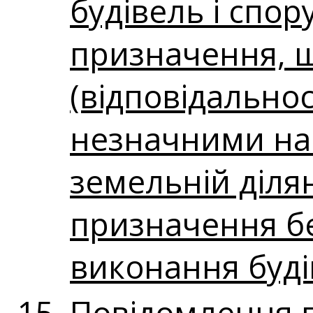
будівель і спор
призначення, щ
(відповідальнос
незначними нас
земельній ділян
призначення бе
виконання буді
Повідомлення 