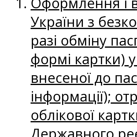
Оформлення і 
України з безк
разі обміну па
формі картки) у 
внесеної до пас
інформації); о
облікової картк
Державного реє