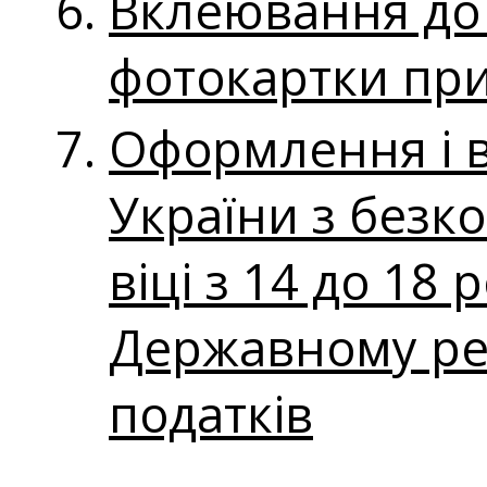
Вклеювання до
фотокартки при 
Оформлення і 
України з безк
віці з 14 до 18
Державному реє
податків