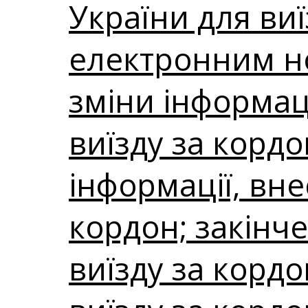
України для ви
електронним нос
зміни інформаці
виїзду за корд
інформації, вне
кордон; закінче
виїзду за корд