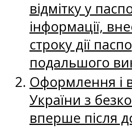
відмітку у пасп
інформації, вне
строку дії пасп
подальшого ви
Оформлення і 
України з безк
вперше після д