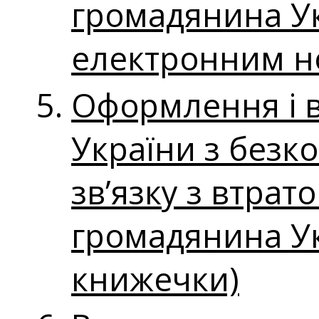
громадянина Ук
електронним н
Оформлення і 
України з безк
зв’язку з втра
громадянина Ук
книжечки)