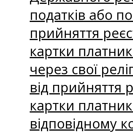
податків або п
прийняття реєс
картки платника
через свої рел
від прийняття 
картки платник
відповідному к