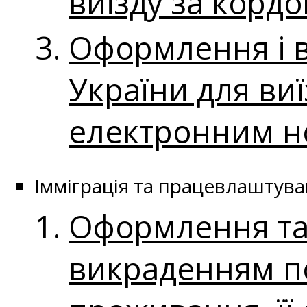
виїзду за корд
Оформлення і 
України для ви
електронним н
Імміграція та працевлаштува
Оформлення та 
викраденням п