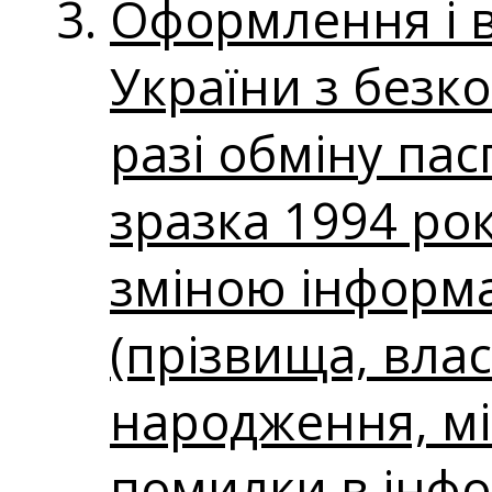
Оформлення і 
України з безк
разі обміну па
зразка 1994 рок
зміною інформа
(прізвища, влас
народження, мі
помилки в інфо