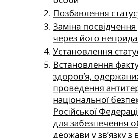
Позбавлення статусу
Заміна посвідчення 
через його непридат
Установлення стату
Встановлення факт
здоров’я, одержаних
проведення антитеро
національної безпеки
Російської Федераці
для забезпечення об
держави у зв’язку з