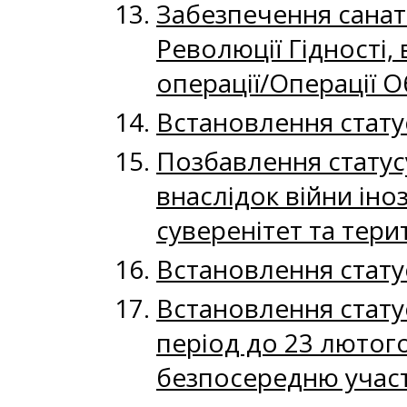
Забезпечення санат
Революції Гідності,
операції/Операції О
Встановлення стату
Позбавлення статусу
внаслідок війни іно
суверенітет та терит
Встановлення статус
Встановлення статус
період до 23 лютог
безпосередню участ