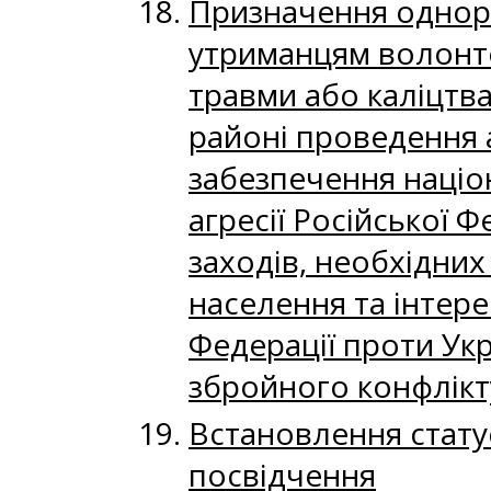
Призначення однора
утриманцям волонтер
травми або каліцтв
районі проведення а
забезпечення націон
агресії Російської Ф
заходів, необхідних
населення та інтере
Федерації проти Укр
збройного конфлікт
Встановлення стату
посвідчення