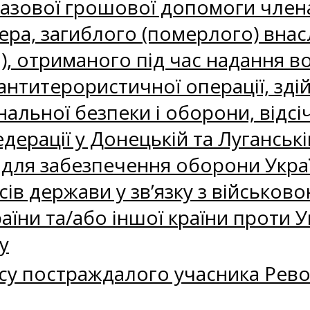
зової грошової допомоги членам 
а, загиблого (померлого) внасл
а), отриманого під час надання 
нтитерористичної операції, здій
альної безпеки і оборони, відсіч
едерації у Донецькій та Луганськ
 для забезпечення оборони Украї
сів держави у зв’язку з військово
аїни та/або іншої країни проти У
у
су постраждалого учасника Револ