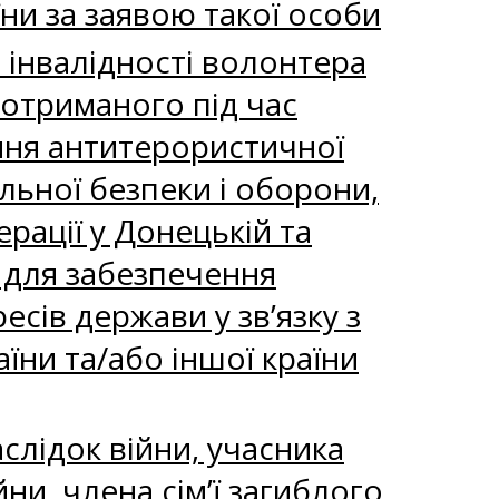
ни за заявою такої особи
 інвалідності волонтера
, отриманого під час
ння антитерористичної
альної безпеки і оборони,
ерації у Донецькій та
х для забезпечення
есів держави у зв’язку з
їни та/або іншої країни
слідок війни, учасника
йни, члена сім’ї загиблого