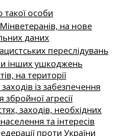
ю такої особи
Мінветеранів, на нове
альних даних
нацистських переслідувань
чи інших ушкоджень
ів, на території
заходів із забезпечення
я збройної агресії
стях, заходів, необхідних
населення та інтересів
Федерації проти України