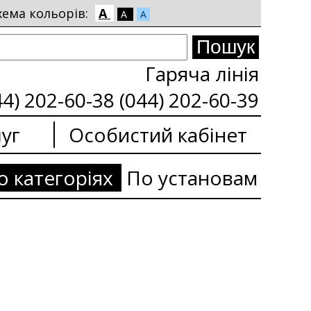
хема кольорів:
A
A
A
Гаряча лінія
44) 202-60-38 (044) 202-60-39
уг
Особистий кабінет
о категоріях
По установам