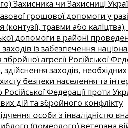
о) Захисника чи Захисниці Украї
зової грошової допомоги у разі
 (контузії, травми або каліцтва)
кої допомоги в районі проведе
я заходів із забезпечення націон
я збройної агресії Російської Фед
, здійснення заходів, необхідни
хисту безпеки населення та інтер
 Російської Федерації проти Укра
вих дій та збройного конфлікту
дчення особи з інвалідністю вна
агиблого (померлого) ветерана ві