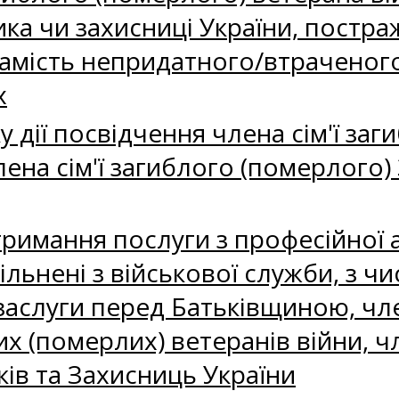
ика чи захисниці України, постр
замість непридатного/втраченого 
х
дії посвідчення члена сім'ї заг
лена сім'ї загиблого (померлого)
имання послуги з професійної ада
льнені з військової служби, з чис
заслуги перед Батьківщиною, член
их (померлих) ветеранів війни, ч
ів та Захисниць України