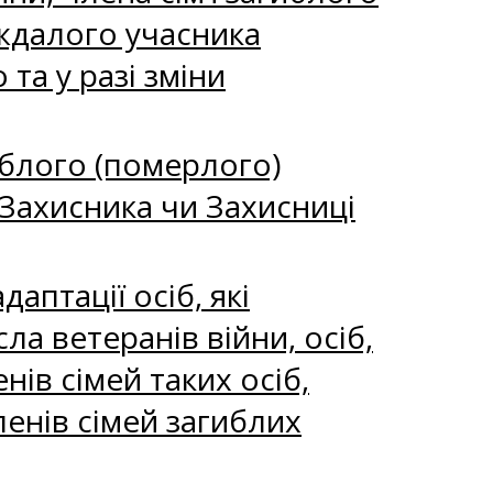
аждалого учасника
та у разі зміни
иблого (померлого)
 Захисника чи Захисниці
птації осіб, які
ла ветеранів війни, осіб,
ів сімей таких осіб,
ленів сімей загиблих