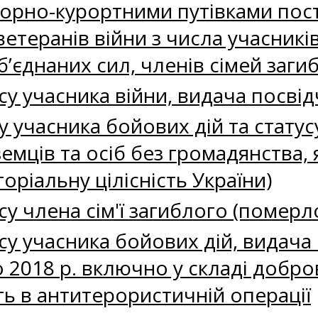
орно-курортними путівками пос
 ветеранів війни з числа учасник
б’єднаних сил, членів сімей заги
су учасника війни, видача посві
 учасника бойових дій та статусу
земців та осіб без громадянства,
оріальну цілісність України)
у члена сім'ї загиблого (померл
у учасника бойових дій, видача 
о 2018 р. включно у складі доб
ь в антитерористичній операції