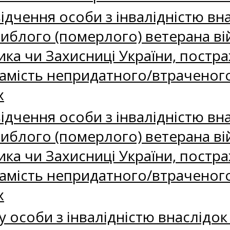
дчення особи з інвалідністю вна
агиблого (померлого) ветерана ві
ика чи Захисниці України, постр
замість непридатного/втраченого 
х
дчення особи з інвалідністю вна
агиблого (померлого) ветерана ві
ика чи Захисниці України, постр
замість непридатного/втраченого 
х
 особи з інвалідністю внаслідок в