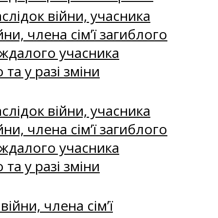
слідок війни, учасника
йни, члена сім’ї загиблого
аждалого учасника
та у разі зміни
слідок війни, учасника
йни, члена сім’ї загиблого
аждалого учасника
та у разі зміни
ійни, члена сім’ї