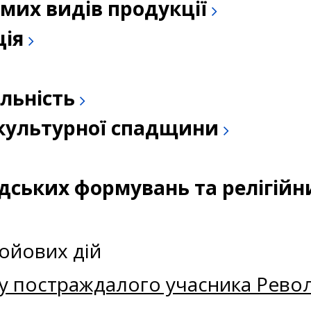
емих видів продукції
ція
льність
а культурної спадщини
адських формувань та релігійн
ойових дій
у постраждалого учасника Револю