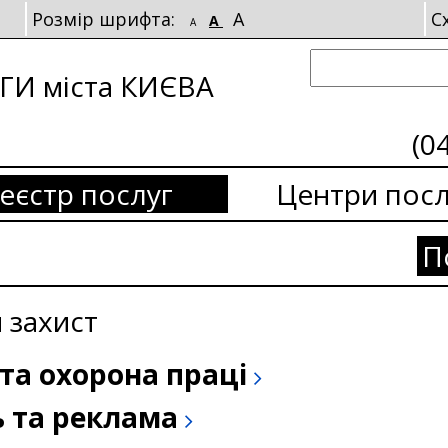
Розмір шрифта:
A
С
A
A
И міста КИЄВА
(0
еєстр послуг
Центри посл
П
 захист
та охорона праці
ь та реклама