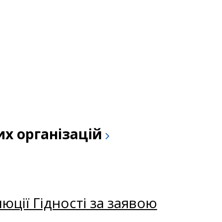
их організацій
ції Гідності за заявою