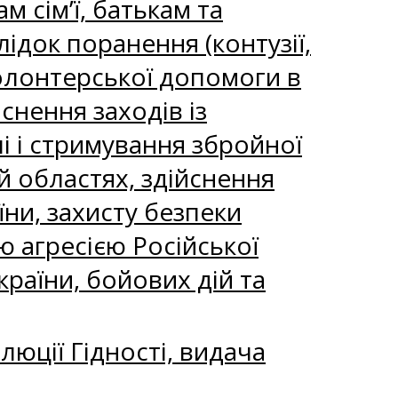
сім’ї, батькам та
ідок поранення (контузії,
волонтерської допомоги в
снення заходів із
і і стримування збройної
ій областях, здійснення
ни, захисту безпеки
ю агресією Російської
країни, бойових дій та
юції Гідності, видача