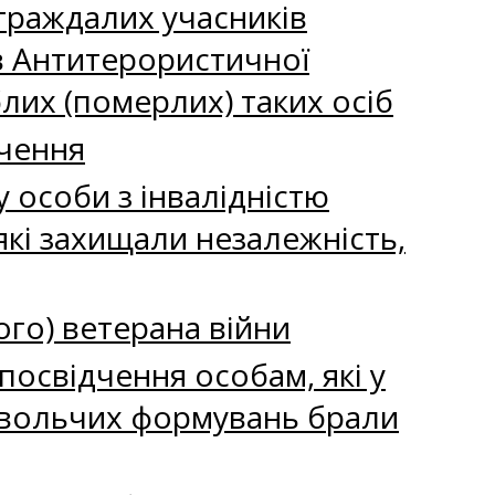
траждалих учасників
ів Антитерористичної
блих (померлих) таких осіб
дчення
 особи з інвалідністю
 які захищали незалежність,
ого) ветерана війни
посвідчення особам, які у
ровольчих формувань брали