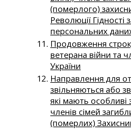
(померлого) захисн
Революції Гідності 
персональних дани
Продовження строку 
ветерана війни та ч
України
Направлення для отр
звільняються або зві
які мають особливі 
членів сімей загибл
(померлих) Захисник