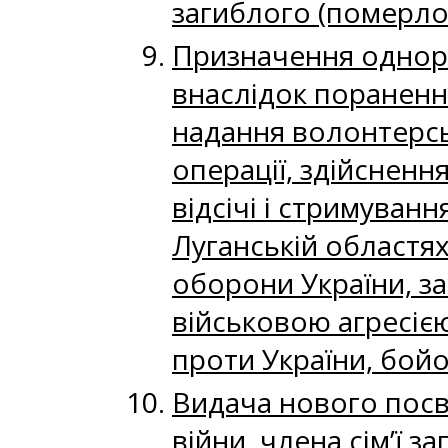
загиблого (померлог
Призначення однора
внаслідок поранення
надання волонтерсь
операції, здійсненн
відсічі і стримуванн
Луганській областях
оборони України, за
військовою агресією
проти України, бойо
Видача нового посві
війни, члена сім’ї з