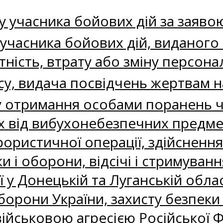
 учасника бойових дій за заяво
учасника бойових дій, виданого 
ність, втрату або зміну персон
су, видача посвідчень жертвам 
у отримання особами поранень 
 від вибухонебезпечних предмет
ристичної операції, здійснення 
 і оборони, відсічі і стримуванн
ї у Донецькій та Луганській обла
орони України, захисту безпеки 
 військовою агресією Російської 