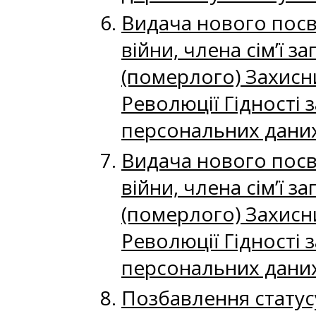
Видача нового посві
війни, члена сім’ї з
(померлого) Захисн
Революції Гідності 
персональних дани
Видача нового посві
війни, члена сім’ї з
(померлого) Захисн
Революції Гідності 
персональних дани
Позбавлення статусу