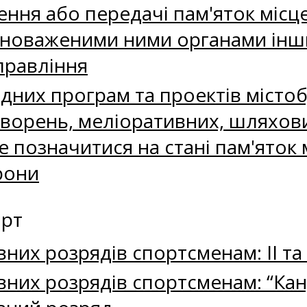
ння або передачі пам'яток місце
вноваженими ними органами інши
правління
них програм та проектів містобу
орень, меліоративних, шляхови
е позначитися на стані пам'яток 
рони
орт
их розрядів спортсменам: ІІ та 
них розрядів спортсменам: “Кан