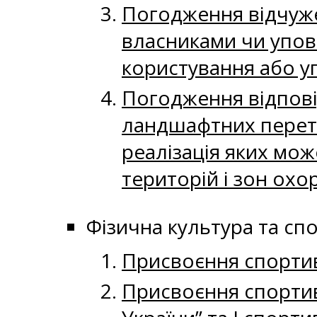
Погодження відчуже
власниками чи упо
користування або у
Погодження відповід
ландшафтних перетв
реалізація яких мож
територій і зон охо
Фізична культура та сп
Присвоєння спортивн
Присвоєння спортив