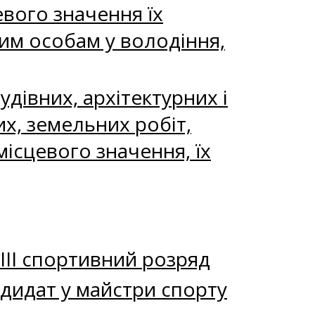
вого значення їх
м особам у володіння,
дівних, архітектурних і
х, земельних робіт,
місцевого значення, їх
ІІІ спортивний розряд
дидат у майстри спорту