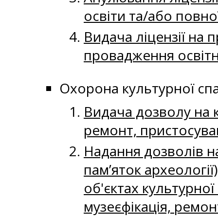
освіти та/або повно
Видача ліцензії на 
провадження освітнь
Охорона культурної с
Видача дозволу на к
ремонт, пристосува
Надання дозволів на
пам’яток археології
об'єктах культурної
музеєфікація, ремон