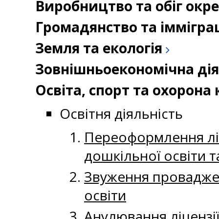
Виробництво та обіг окр
Громадянство та іммігра
Земля та екологія
Зовнішньоекономічна дія
Освіта, спорт та охорон
Освітня діяльність
Переоформлення ліце
дошкільної освіти т
Звуження провадженн
освіти
Анулювання ліцензії