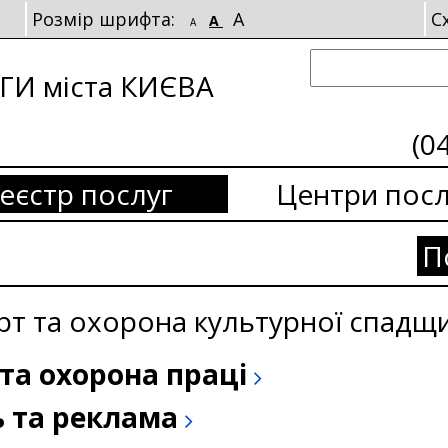
Розмір шрифта:
A
С
A
A
И міста КИЄВА
(0
еєстр послуг
Центри посл
П
орт та охорона культурної спадщ
та охорона праці
ь та реклама