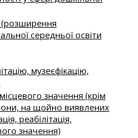
ь (розширення
гальної середньої освіти
ітацію, музеєфікацію,
я
місцевого значення (крім
хорони, на щойно виявлених
ія, реабілітація,
вого значення)