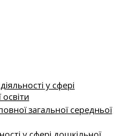
іяльності у сфері
 освіти
повної загальної середньої
ності у сфері дошкільної