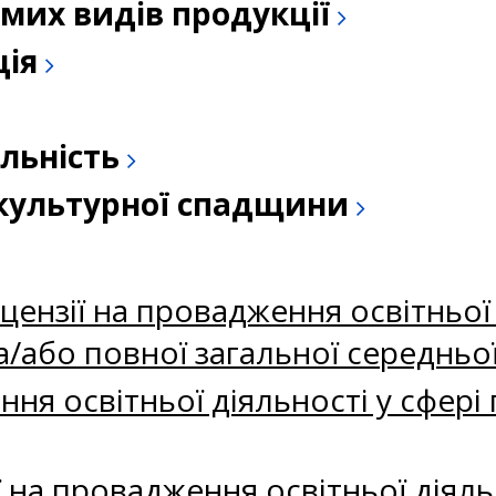
емих видів продукції
ція
льність
а культурної спадщини
нзії на провадження освітньої д
а/або повної загальної середньої
я освітньої діяльності у сфері 
 на провадження освітньої діяль