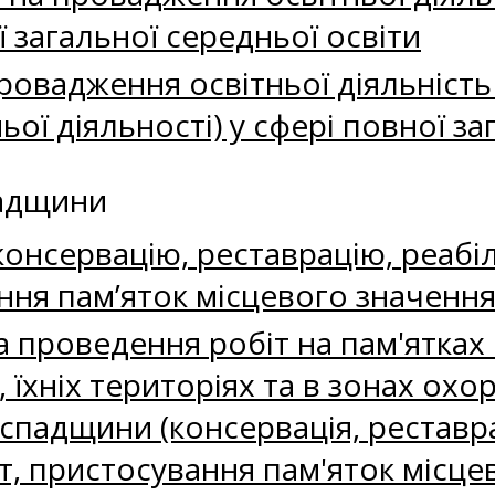
ї загальної середньої освіти
провадження освітньої діяльніст
ої діяльності) у сфері повної за
падщини
онсервацію, реставрацію, реабіл
ння пам’яток місцевого значенн
 проведення робіт на пам'ятках 
), їхніх територіях та в зонах о
 спадщини (консервація, реставрац
т, пристосування пам'яток місце