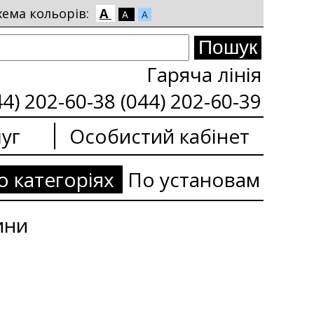
хема кольорів:
A
A
A
Гаряча лінія
44) 202-60-38 (044) 202-60-39
уг
Особистий кабінет
о категоріях
По установам
ини