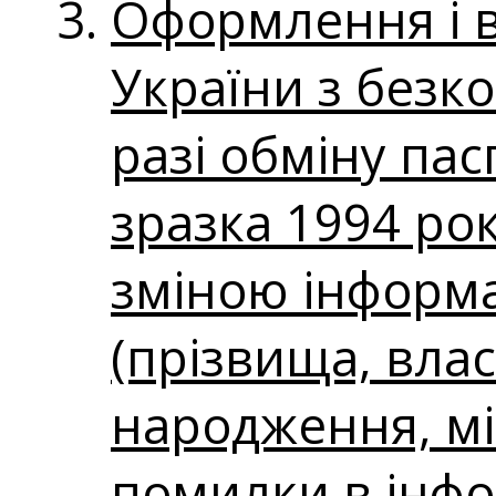
Оформлення і 
України з безк
разі обміну па
зразка 1994 рок
зміною інформа
(прізвища, влас
народження, мі
помилки в інфо