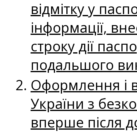
відмітку у пасп
інформації, вне
строку дії пасп
подальшого ви
Оформлення і 
України з безк
вперше після д