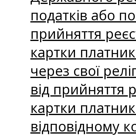
податків або п
прийняття реєс
картки платника
через свої рел
від прийняття 
картки платник
відповідному к