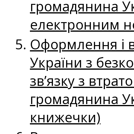
громадянина Ук
електронним н
Оформлення і 
України з безк
зв’язку з втра
громадянина Ук
книжечки)