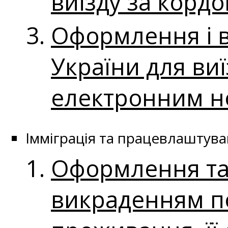
виїзду за корд
Оформлення і 
України для ви
електронним н
Імміграція та працевлаштува
Оформлення та 
викраденням п