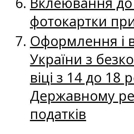
Вклеювання до
фотокартки при 
Оформлення і 
України з безк
віці з 14 до 18
Державному реє
податків