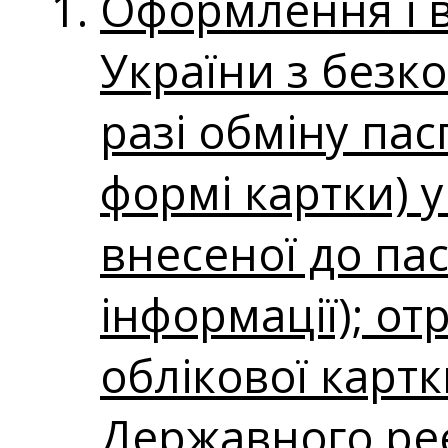
Оформлення і 
України з безк
разі обміну па
формі картки) у 
внесеної до пас
інформації); о
облікової картк
Державного реє