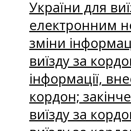
України для ви
електронним нос
зміни інформаці
виїзду за корд
інформації, вне
кордон; закінче
виїзду за корд