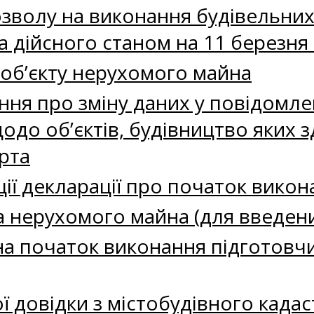
зволу на виконання будівельних
а дійсного станом на 11 березня
об’єкту нерухомого майна
ня про зміну даних у повідомле
одо об’єктів, будівництво яких з
рта
ії декларації про початок викон
а нерухомого майна (для введени
а початок виконання підготовчи
 довідки з містобудівного кадас