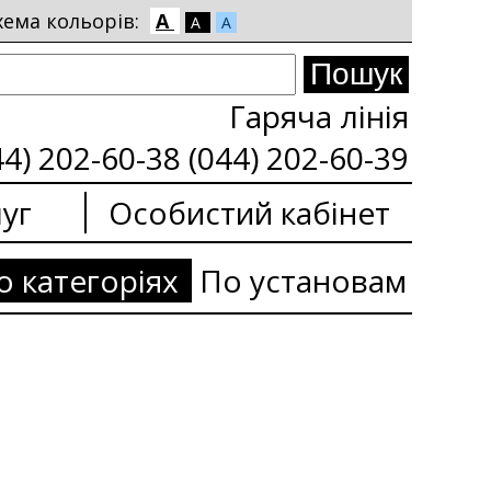
хема кольорів:
A
A
A
Гаряча лінія
44) 202-60-38 (044) 202-60-39
уг
Особистий кабінет
о категоріях
По установам