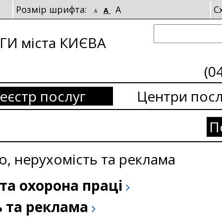
Розмір шрифта:
A
С
A
A
И міста КИЄВА
(0
еєстр послуг
Центри посл
П
о, нерухомість та реклама
та охорона праці
ь та реклама