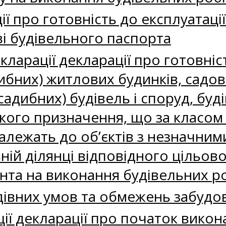
ії про готовність до експлуатації
ві будівельного паспорта
кларації декларації про готовніс
ибних) житлових будинків, садов
адибних) будівель і споруд, буді
кого призначення, що за класом 
належать до об’єктів з незначним
ній ділянці відповідного цільов
нта на виконання будівельних р
дівних умов та обмежень забудо
ії декларації про початок викон