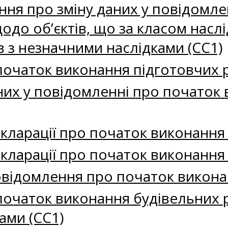
ня про зміну даних у повідомле
одо об’єктів, що за класом наслід
в з незначними наслідками (СС1)
очаток виконання підготовчих 
аних у повідомленні про початок
екларації про початок виконання
кларації про початок виконання
овідомлення про початок викона
очаток виконання будівельних ро
ами (СС1)