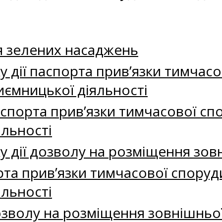
я зелених насаджень
 дії паспорта прив’язки тимчасо
ємницької діяльності
аспорта прив’язки тимчасової с
яльності
 дії дозволу на розміщення зов
та прив’язки тимчасової споруд
яльності
озволу на розміщення зовнішньо