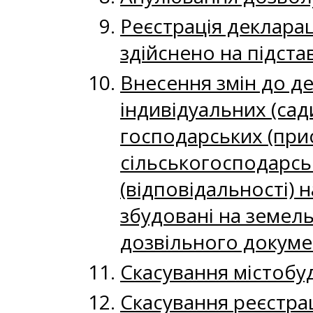
Реєстрація декларац
здійснено на підста
Внесення змін до де
індивідуальних (сад
господарських (прис
сільськогосподарсь
(відповідальності) 
збудовані на земель
дозвільного докуме
Скасування містобу
Скасування реєстрац