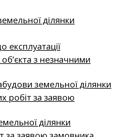
земельної ділянки
до експлуатації
ї об’єкта з незначними
абудови земельної ділянки
х робіт за заявою
емельної ділянки
т за заявою замовника