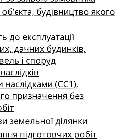
 об’єкта, будівництво якого
ть до експлуатації
их, дачних будинків,
вель і споруд
наслідків
и наслідками (СС1),
ого призначення без
обіт
ви земельної ділянки
ання підготовчих робіт