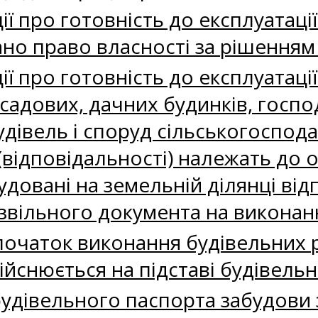
ії про готовність до експлуатац
нано право власності за рішенням
ії про готовність до експлуатаці
 садових, дачних будинків, госп
будівель і споруд сільськогоспо
 (відповідальності) належать до 
будовані на земельній ділянці ві
звільного документа на виконан
очаток виконання будівельних р
ійснюється на підставі будівель
будівельного паспорта забудови 