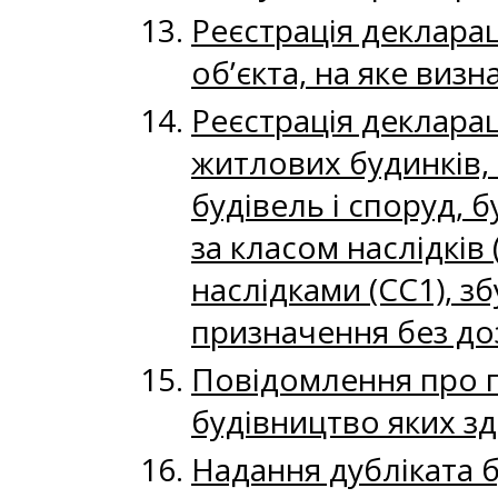
Реєстрація декларац
об’єкта, на яке виз
Реєстрація декларац
житлових будинків,
будівель і споруд, 
за класом наслідків
наслідками (СС1), з
призначення без до
Повідомлення про п
будівництво яких зд
Надання дубліката 