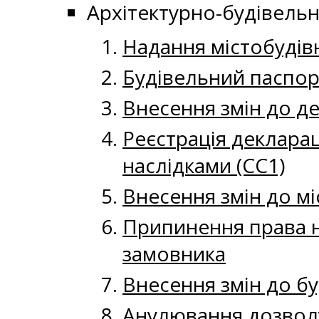
Архітектурно-будівельн
Надання містобудів
Будівельний паспор
Внесення змін до де
Реєстрація декларац
наслідками (СС1)
Внесення змін до м
Припинення права н
замовника
Внесення змін до б
Анулювання дозволу