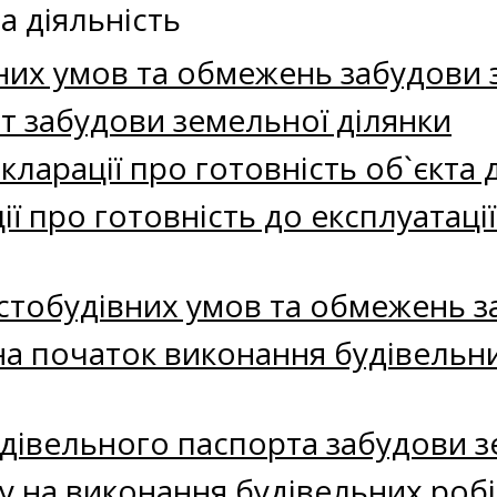
а діяльність
них умов та обмежень забудови 
т забудови земельної ділянки
кларації про готовність об`єкта 
ії про готовність до експлуатаці
істобудівних умов та обмежень з
а початок виконання будівельни
удівельного паспорта забудови з
 на виконання будівельних робі