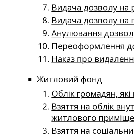
Видача дозволу на 
Видача дозволу на 
Анулювання дозвол
Переоформлення до
Наказ про видаленн
Житловий фонд
Облік громадян, як
Взяття на облік вну
житлового приміще
Взяття на соціальн