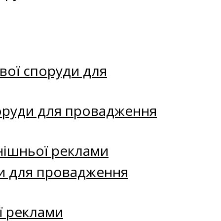
вої споруди для
поруди для провадження
нішньої реклами
и для провадження
ї реклами