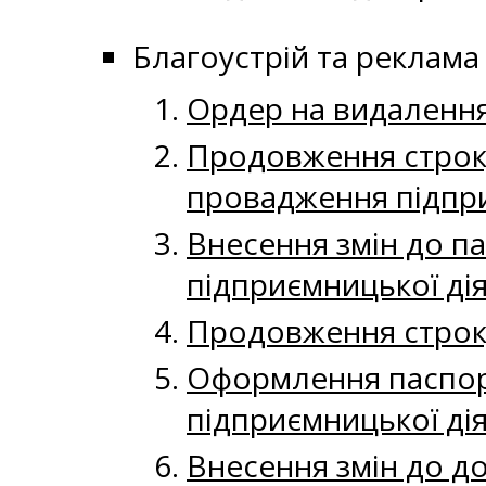
Благоустрій та реклама
Ордер на видаленн
Продовження строку
провадження підпри
Внесення змін до п
підприємницької ді
Продовження строку
Оформлення паспор
підприємницької ді
Внесення змін до д