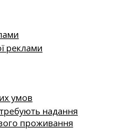
лами
ї реклами
их умов
потребують надання
ового проживання