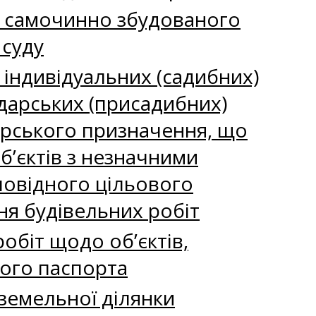
ії самочинно збудованого
 суду
ї індивідуальних (садибних)
одарських (присадибних)
дарського призначення, що
об’єктів з незначними
дповідного цільового
ня будівельних робіт
обіт щодо об’єктів,
ного паспорта
земельної ділянки