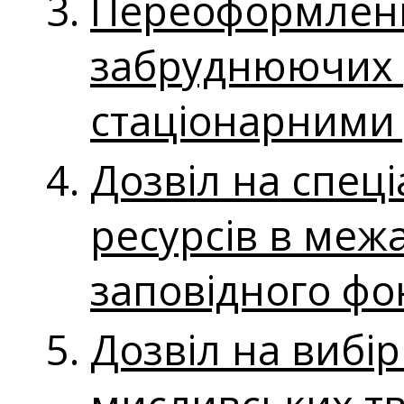
Переоформленн
забруднюючих 
стаціонарними
Дозвіл на спец
ресурсів в межа
заповідного фо
Дозвіл на вибі