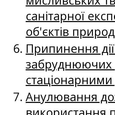
мисливських т
санітарної експ
об'єктів приро
Припинення дії
забруднюючих 
стаціонарними
Анулювання до
використання п