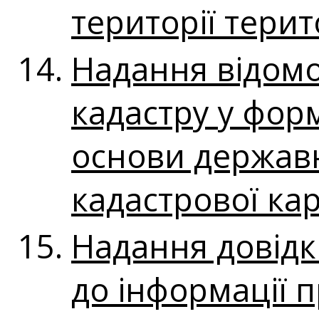
території тери
Надання відомо
кадастру у фор
основи державн
кадастрової кар
Надання довідки
до інформації п