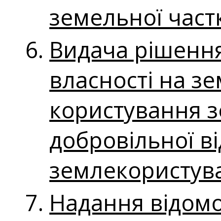
земельної част
Видача рішенн
власності на зе
користування з
добровільної в
землекористув
Надання відом