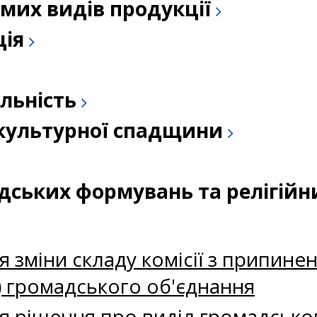
емих видів продукції
ція
льність
а культурної спадщини
адських формувань та релігійн
зміни складу комісії з припинення
ії) громадського об'єднання
я рішення про виділ громадсько