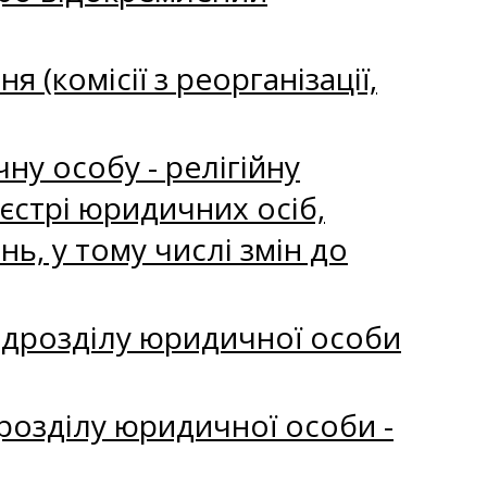
 (комісії з реорганізації,
ну особу - релігійну
єстрі юридичних осіб,
ь, у тому числі змін до
ідрозділу юридичної особи
розділу юридичної особи -