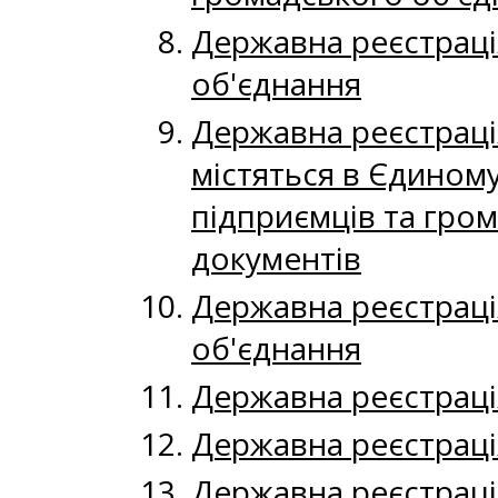
Державна реєстраці
об'єднання
Державна реєстраці
містяться в Єдиному
підприємців та гром
документів
Державна реєстраці
об'єднання
Державна реєстраці
Державна реєстраці
Державна реєстраці