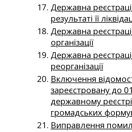
Державна реєстрація
результаті її ліквідац
Державна реєстраці
організації
Державна реєстрація
реорганізації
Включення вiдомост
зареєстровану до 01
державному peєстpi 
громадських форму
Виправлення помил