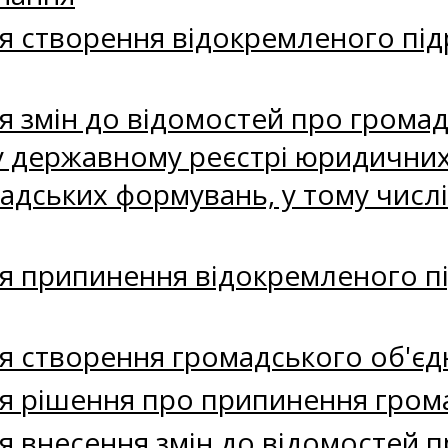
я створення відокремленого під
я змін до відомостей про громад
 державному реєстрі юридичних о
адських формувань, у тому числі
я припинення відокремленого п
я створення громадського об'єд
я рішення про припинення гром
я внесення змін до відомостей 