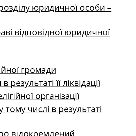
розділу юридичної особи –
раві відповідної юридичної
ійної громади
результаті її ліквідації
ігійної організації
 тому числі в результаті
про відокремлений