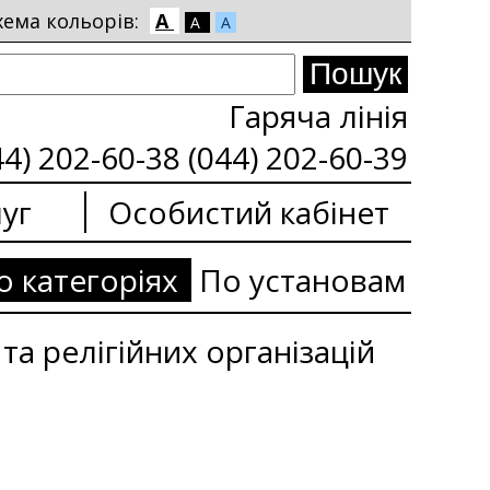
хема кольорів:
A
A
A
Гаряча лінія
44) 202-60-38 (044) 202-60-39
уг
Особистий кабінет
о категоріях
По установам
та релігійних організацій