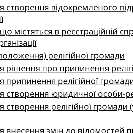
я створення відокремленого під
ї
що містяться в реєстраційній сп
рганізації
(положення) релігійної громади
я рішення про припинення реліг
 припинення релігійної громади в 
 створення юридичної особи-рел
 створення релігійної громади (у
я внесення змін до відомостей 