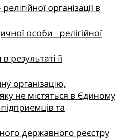
елігійної організації в
чної особи - релігійної
в результаті її
ну органiзацiю,
яку не мiстяться в Єдиному
 пiдприемцiв та
ного державного реєстру