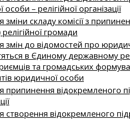
 особи – релігійної організації
зміни складу комісії з припинення
ї) релігійної громади
 змін до відомостей про юридич
стяться в Єдиному державному ре
приємців та громадських формуван
тів юридичної особи
я припинення відокремленого п
ції
я створення відокремленого під