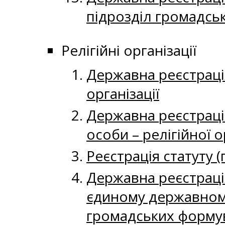
підрозділ громадсь
Релігійні організації
Державна реєстраці
організації
Державна реєстраці
особи – релігійної о
Реєстрація статуту 
Державна реєстрація
єдиному державному
громадських формув