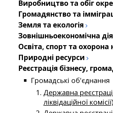
Виробництво та обіг окр
Громадянство та іммігра
Земля та екологія
Зовнішньоекономічна дія
Освіта, спорт та охорон
Природні ресурси
Реєстрація бізнесу, гром
Громадські об'єднання
Державна реєстрація 
ліквідаційної коміс
Державна реєстраці