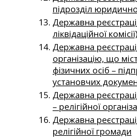
підрозділ юридичної
Державна реєстрація 
ліквідаційної комісі
Державна реєстрація
організацію, що мі
фізичних осіб – під
установчих докумен
Державна реєстраці
– релігійної організа
Державна реєстраці
релігійної громади