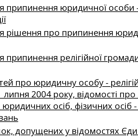
 припинення юридичної особи - р
ії
я рішення про припинення юриди
 припинення релігійної громади 
ей про юридичну особу - релiгiй
 липня 2004 року, вiдомостi про 
юридичних осiб, фiзичних осiб -
вань
ок, допущених у вiдомостях Єди