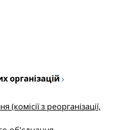
их організацій
 (комісії з реорганізації,
го об'єднання