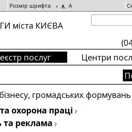
Розмір шрифта:
A
С
A
A
И міста КИЄВА
(0
еєстр послуг
Центри посл
П
 бізнесу, громадських формувань 
та охорона праці
ь та реклама