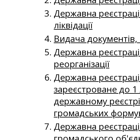
Державна реєстраці
ліквідації
Видача документів, 
Державна реєстраці
реорганізації
Державна реєстраці
зареєстроване до 1 
державному реєстрі 
громадських форму
Державна реєстраці
громадського об'єд