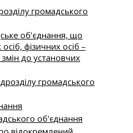
розділу громадського
ське об'єднання, що
сіб, фізичних осіб –
 змін до установчих
ідрозділу громадського
нання
адського об'єднання
про відокремлений