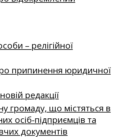
соби – релігійної
про припинення юридичної
новій редакції
ну громаду, що містяться в
их осіб-підприємців та
овчих документів