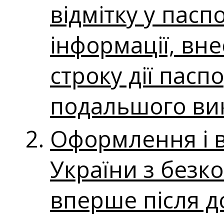
відмітку у пасп
інформації, вне
строку дії пасп
подальшого ви
Оформлення і 
України з безк
вперше після д