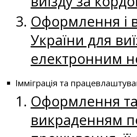
виїзду за корд
Оформлення і 
України для ви
електронним н
Імміграція та працевлаштува
Оформлення та 
викраденням п