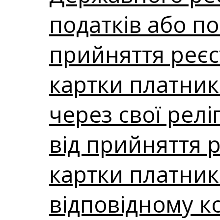
податків або п
прийняття реєс
картки платника
через свої рел
від прийняття 
картки платник
відповідному к