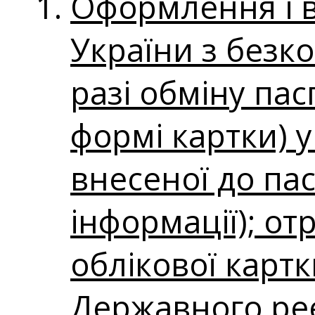
Оформлення і 
України з безк
разі обміну па
формі картки) у 
внесеної до пас
інформації); о
облікової картк
Державного реє