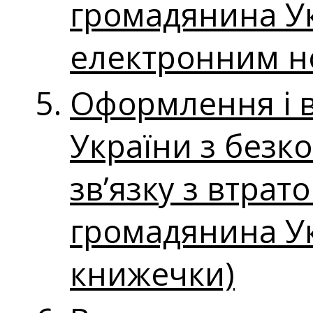
громадянина Ук
електронним н
Оформлення і 
України з безк
зв’язку з втра
громадянина Ук
книжечки)