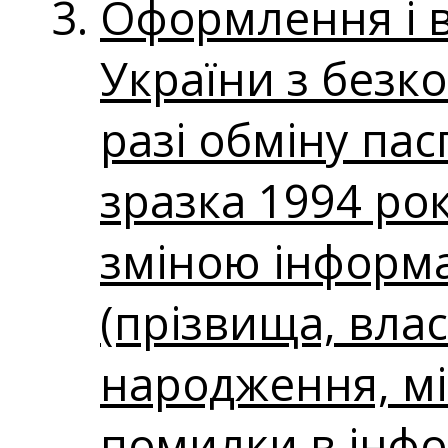
Оформлення і 
України з безк
разі обміну па
зразка 1994 рок
зміною інформа
(прізвища, влас
народження, мі
помилки в інфо