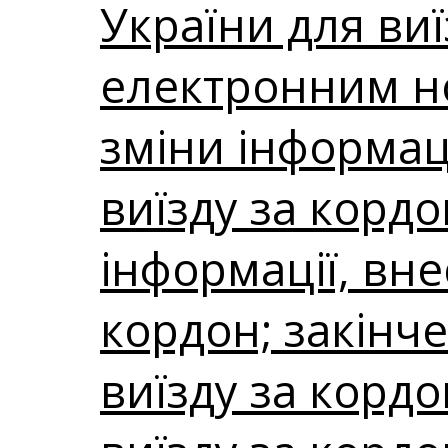
України для ви
електронним нос
зміни інформаці
виїзду за корд
інформації, вне
кордон; закінче
виїзду за корд