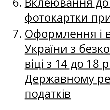
Вклеювання до
фотокартки при 
Оформлення і 
України з безк
віці з 14 до 18
Державному реє
податків