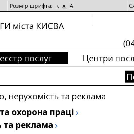
Розмір шрифта:
A
С
A
A
И міста КИЄВА
(0
еєстр послуг
Центри посл
П
о, нерухомість та реклама
та охорона праці
ь та реклама