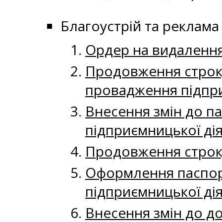
Благоустрій та реклама
Ордер на видаленн
Продовження строку
провадження підпри
Внесення змін до п
підприємницької ді
Продовження строку
Оформлення паспор
підприємницької ді
Внесення змін до д