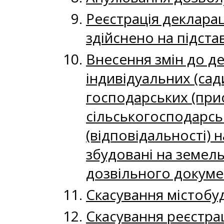
Реєстрація декларац
здійснено на підста
Внесення змін до де
індивідуальних (сад
господарських (прис
сільськогосподарсь
(відповідальності) 
збудовані на земель
дозвільного докуме
Скасування містобу
Скасування реєстрац