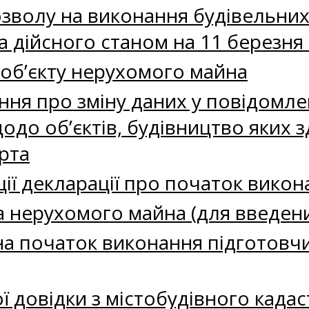
зволу на виконання будівельних
а дійсного станом на 11 березня
об’єкту нерухомого майна
ня про зміну даних у повідомле
одо об’єктів, будівництво яких з
рта
ії декларації про початок викон
а нерухомого майна (для введени
а початок виконання підготовчи
 довідки з містобудівного кадас