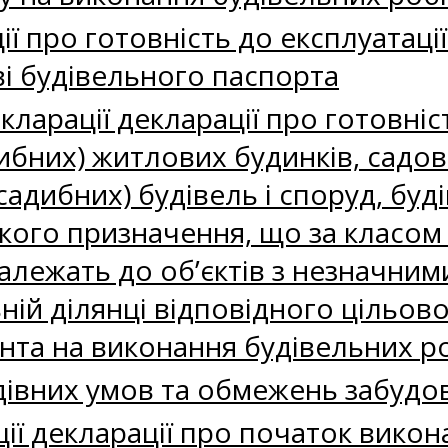
ії про готовність до експлуатації
ві будівельного паспорта
кларації декларації про готовніс
ибних) житлових будинків, садов
адибних) будівель і споруд, буді
кого призначення, що за класом 
належать до об’єктів з незначним
ній ділянці відповідного цільов
нта на виконання будівельних р
дівних умов та обмежень забудо
ії декларації про початок викон