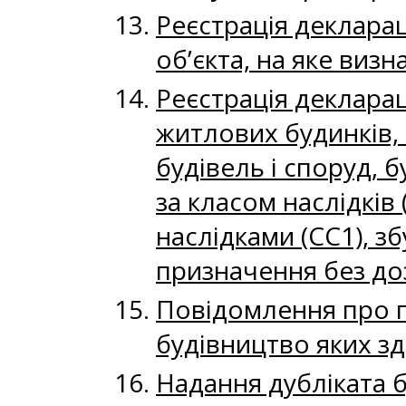
Реєстрація декларац
об’єкта, на яке виз
Реєстрація декларац
житлових будинків,
будівель і споруд, 
за класом наслідків
наслідками (СС1), з
призначення без до
Повідомлення про п
будівництво яких зд
Надання дубліката 