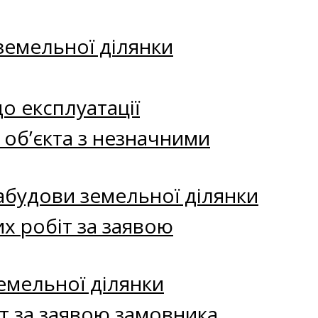
земельної ділянки
до експлуатації
ї об’єкта з незначними
абудови земельної ділянки
х робіт за заявою
емельної ділянки
т за заявою замовника