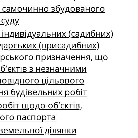
ії самочинно збудованого
 суду
ї індивідуальних (садибних)
одарських (присадибних)
дарського призначення, що
об’єктів з незначними
дповідного цільового
ня будівельних робіт
обіт щодо об’єктів,
ного паспорта
земельної ділянки