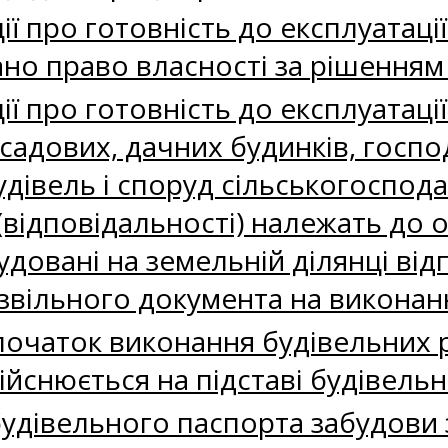
ії про готовність до експлуатац
нано право власності за рішенням
ії про готовність до експлуатаці
 садових, дачних будинків, госп
будівель і споруд сільськогоспо
 (відповідальності) належать до 
будовані на земельній ділянці ві
звільного документа на виконан
очаток виконання будівельних р
ійснюється на підставі будівель
будівельного паспорта забудови 