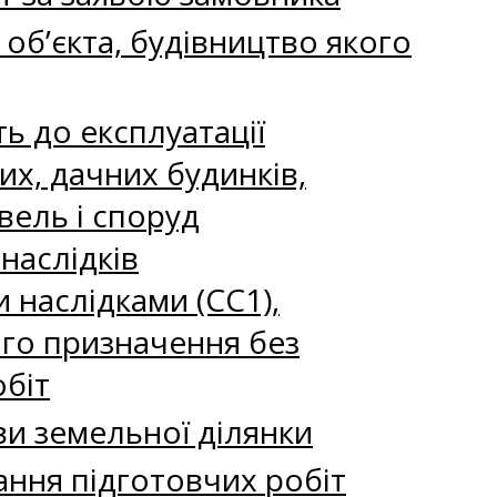
 об’єкта, будівництво якого
ть до експлуатації
их, дачних будинків,
вель і споруд
наслідків
и наслідками (СС1),
ого призначення без
обіт
ви земельної ділянки
ання підготовчих робіт