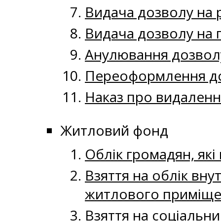
Видача дозволу на 
Видача дозволу на 
Анулювання дозвол
Переоформлення до
Наказ про видаленн
Житловий фонд
Облік громадян, як
Взяття на облік вну
житлового приміще
Взяття на соціальн