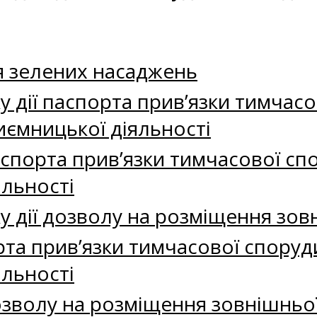
я зелених насаджень
 дії паспорта прив’язки тимчасо
ємницької діяльності
аспорта прив’язки тимчасової с
яльності
 дії дозволу на розміщення зов
та прив’язки тимчасової споруд
яльності
озволу на розміщення зовнішньо