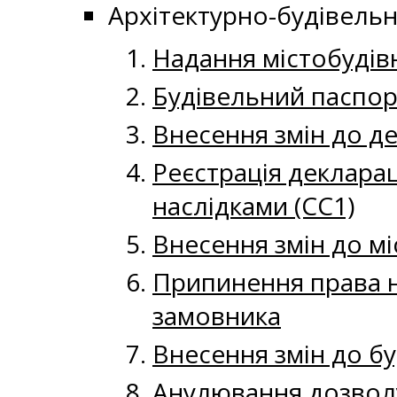
Архітектурно-будівельн
Надання містобудів
Будівельний паспор
Внесення змін до де
Реєстрація декларац
наслідками (СС1)
Внесення змін до м
Припинення права н
замовника
Внесення змін до б
Анулювання дозволу