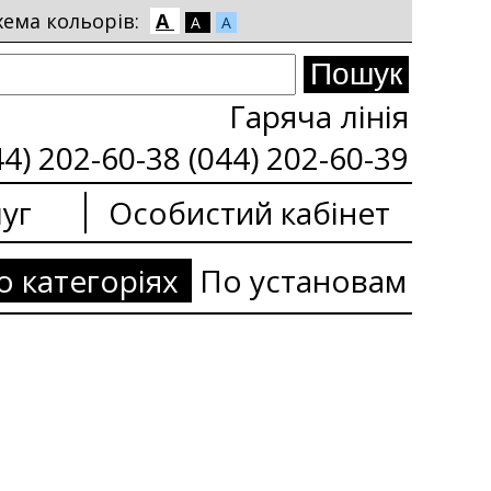
хема кольорів:
A
A
A
Гаряча лінія
44) 202-60-38 (044) 202-60-39
уг
Особистий кабінет
о категоріях
По установам