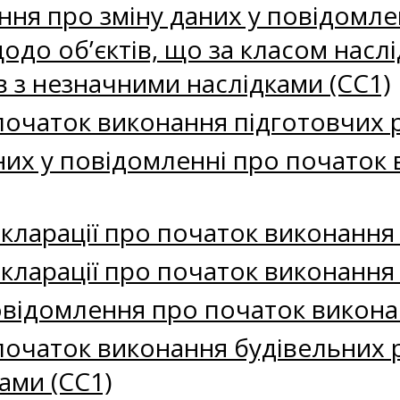
ня про зміну даних у повідомле
одо об’єктів, що за класом наслід
в з незначними наслідками (СС1)
очаток виконання підготовчих 
аних у повідомленні про початок
екларації про початок виконання
кларації про початок виконання
овідомлення про початок викона
очаток виконання будівельних ро
ами (СС1)