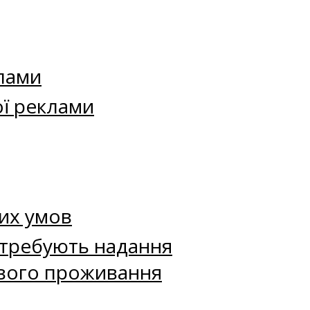
лами
ї реклами
их умов
потребують надання
ового проживання