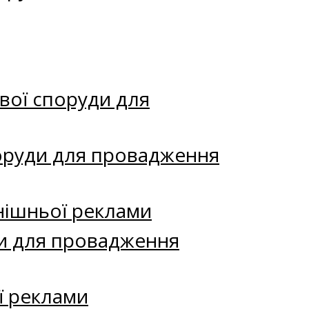
вої споруди для
поруди для провадження
нішньої реклами
и для провадження
ї реклами