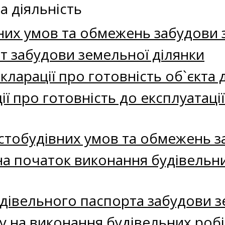
а діяльність
них умов та обмежень забудови 
т забудови земельної ділянки
кларації про готовність об`єкта 
ії про готовність до експлуатаці
істобудівних умов та обмежень з
а початок виконання будівельни
удівельного паспорта забудови з
 на виконання будівельних робі