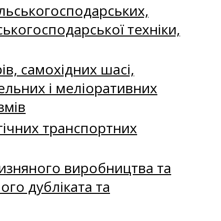
сільськогосподарських,
ькогосподарської техніки,
в, самохідних шасі,
ельних і меліоративних
змів
гічних транспортних
чизняного виробництва та
ого дубліката та