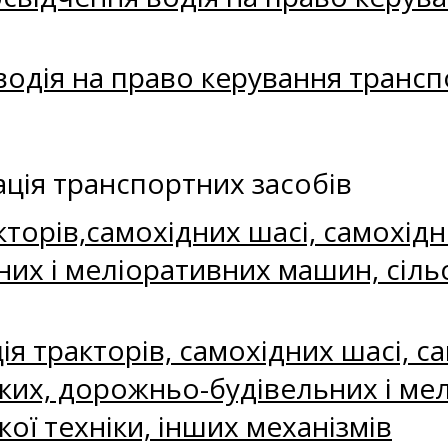
водія на право керування транс
ація транспортних засобів
торів,самохідних шасі, самохід
их і меліоративних машин, сільс
я тракторів, самохідних шасі, с
ких, дорожньо-будівельних і ме
ої техніки, інших механізмів