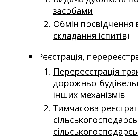
засобами
Обмін посвідчення 
складання іспитів)
Реєстрація, перереєстр
Перереєстрація трак
дорожньо-будівельн
інших механізмів
Тимчасова реєстраці
сільськогосподарсь
сільськогосподарськ