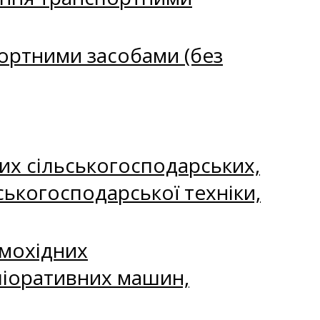
портними засобами (без
них сільськогосподарських,
ькогосподарської техніки,
амохідних
ліоративних машин,