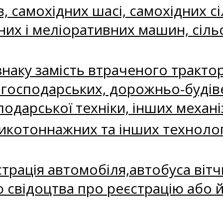
в, самохідних шасі, самохідних 
их і меліоративних машин, сільс
аку замість втраченого тракторі
огосподарських, дорожньо-будів
одарської техніки, інших механі
икотоннажних та інших техноло
страція автомобіля,автобуса віт
 свідоцтва про реєстрацію або й