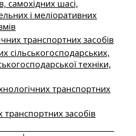
в, самохідних шасі,
ельних і меліоративних
змів
ічних транспортних засобів
них сільськогосподарських,
ькогосподарської техніки,
ехнологічних транспортних
х транспортних засобів