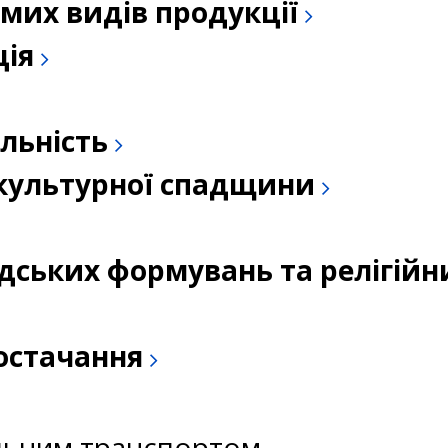
емих видів продукції
ція
льність
а культурної спадщини
адських формувань та релігійн
постачання
льним транспортом