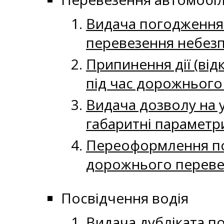
Видача погодження 
перевезення небезп
Припинення дії (ві
під час дорожнього
Видача дозволу на у
габаритні параметр
Переоформлення по
дорожнього переве
Посвідчення водія
Видача дубліката п