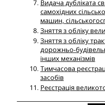
Видача дубліката св
самохідних сільськ
машин, сільськогосп
Зняття з обліку ве
Зняття з обліку тра
дорожньо-будівельн
інших механізмів
Тимчасова реєстрац
засобів
Реєстрація великот