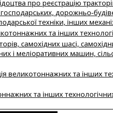
ідоцтва про реєстрацію тракторі
огосподарських, дорожньо-будів
одарської техніки, інших механі
ликотоннажних та інших технолог
кторів, самохідних шасі, самохід
их і меліоративних машин, сільс
ія великотоннажних та інших т
оннажних та інших технологічни