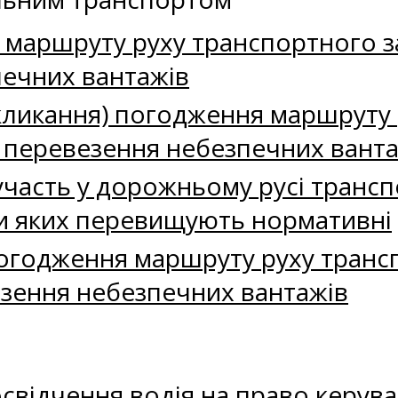
маршруту руху транспортного з
ечних вантажів
дкликання) погодження маршруту
 перевезення небезпечних ванта
часть у дорожньому русі транспо
и яких перевищують нормативні
годження маршруту руху транспо
зення небезпечних вантажів
освідчення водія на право керу