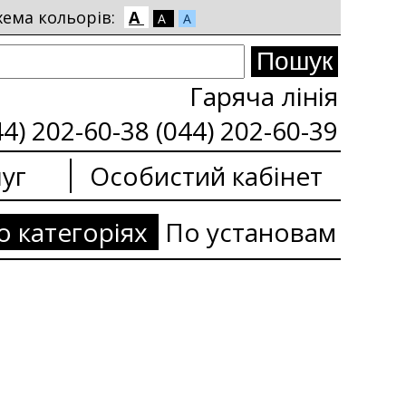
хема кольорів:
A
A
A
Гаряча лінія
44) 202-60-38 (044) 202-60-39
уг
Особистий кабінет
о категоріях
По установам