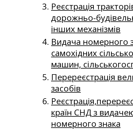
Реєстрація тракторі
дорожньо-будівельн
інших механізмів
Видача номерного зн
самохідних сільськ
машин, сільськогосп
Перереєстрація вел
засобів
Реєстрація,перереє
країн СНД з видачею
номерного знака