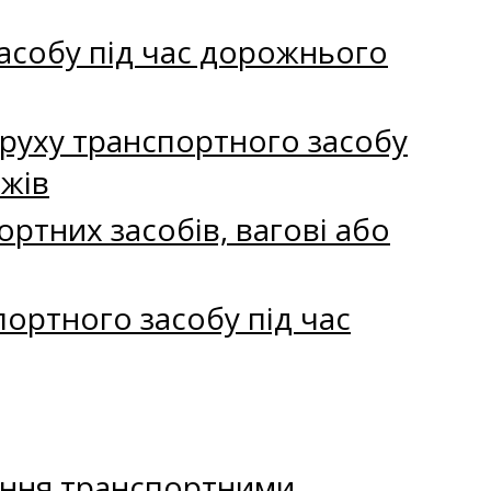
асобу під час дорожнього
 руху транспортного засобу
жів
ртних засобів, вагові або
ртного засобу під час
вання транспортними