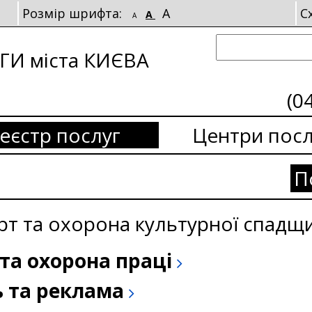
Розмір шрифта:
A
С
A
A
И міста КИЄВА
(0
еєстр послуг
Центри посл
П
орт та охорона культурної спадщ
та охорона праці
ь та реклама