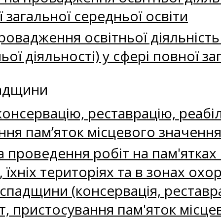
ї загальної середньої освіти
провадження освітньої діяльніст
ої діяльності) у сфері повної за
падщини
онсервацію, реставрацію, реабіл
ння пам’яток місцевого значенн
 проведення робіт на пам'ятках 
), їхніх територіях та в зонах о
 спадщини (консервація, реставрац
т, пристосування пам'яток місце