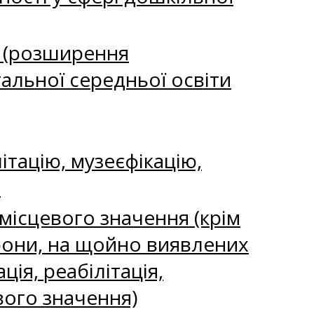
ь (розширення
гальної середньої освіти
ітацію, музеєфікацію,
я
місцевого значення (крім
хорони, на щойно виявлених
ія, реабілітація,
вого значення)