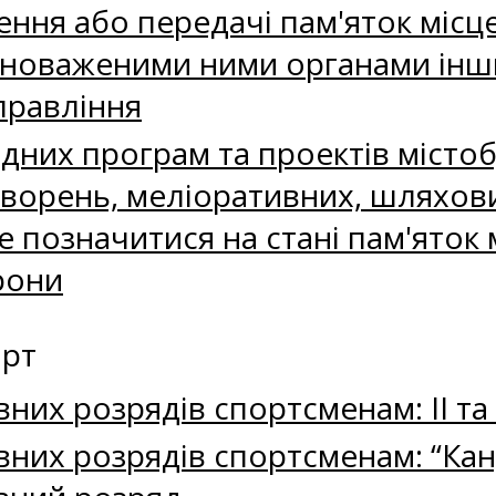
ння або передачі пам'яток місце
вноваженими ними органами інши
правління
них програм та проектів містобу
орень, меліоративних, шляхови
е позначитися на стані пам'яток 
рони
орт
их розрядів спортсменам: ІІ та 
них розрядів спортсменам: “Кан