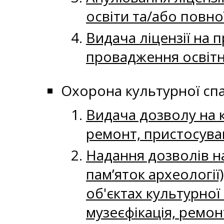
освіти та/або повно
Видача ліцензії на 
провадження освітнь
Охорона культурної с
Видача дозволу на к
ремонт, пристосува
Надання дозволів на
пам’яток археології
об'єктах культурної
музеєфікація, ремон