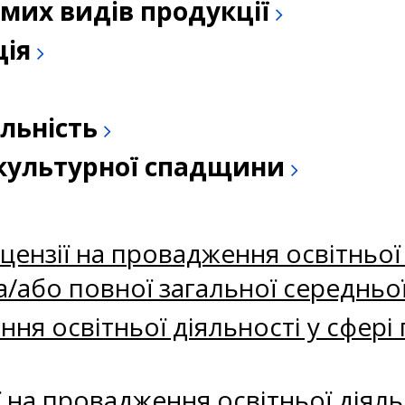
емих видів продукції
ція
льність
а культурної спадщини
нзії на провадження освітньої д
а/або повної загальної середньої
я освітньої діяльності у сфері 
 на провадження освітньої діяль