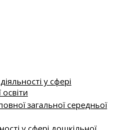
іяльності у сфері
 освіти
повної загальної середньої
ності у сфері дошкільної