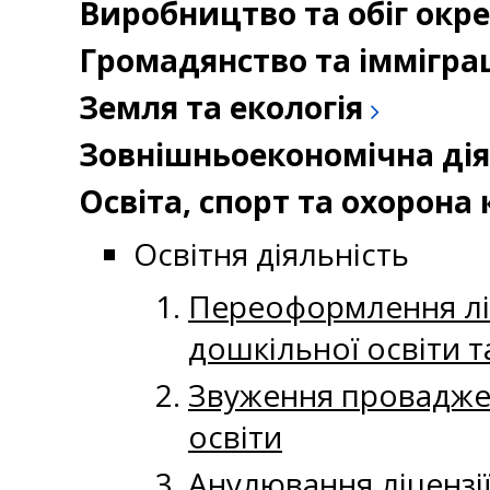
Виробництво та обіг окр
Громадянство та іммігра
Земля та екологія
Зовнішньоекономічна дія
Освіта, спорт та охорон
Освітня діяльність
Переоформлення ліце
дошкільної освіти т
Звуження провадженн
освіти
Анулювання ліцензії