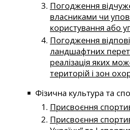
Погодження відчуже
власниками чи упо
користування або у
Погодження відповід
ландшафтних перетв
реалізація яких мож
територій і зон охо
Фізична культура та сп
Присвоєння спортивн
Присвоєння спортив