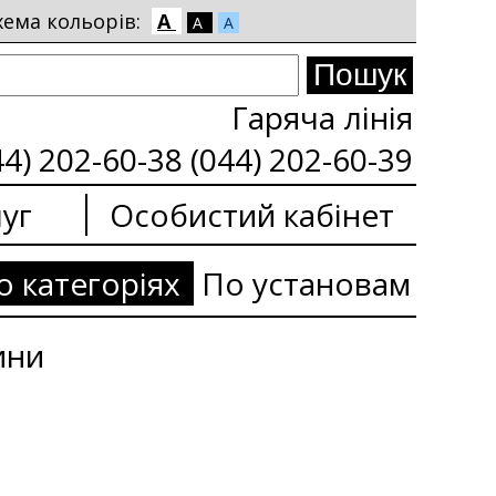
хема кольорів:
A
A
A
Гаряча лінія
44) 202-60-38 (044) 202-60-39
уг
Особистий кабінет
о категоріях
По установам
ини