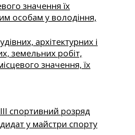
вого значення їх
м особам у володіння,
дівних, архітектурних і
х, земельних робіт,
місцевого значення, їх
ІІІ спортивний розряд
дидат у майстри спорту