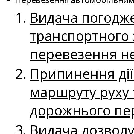
Видача погодж
транспортного 
перевезення н
Припинення дії
маршруту руху 
дорожнього пе
Видача дозволу