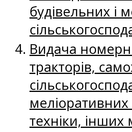
будівельних і 
сільськогоспода
Видача номерно
тракторів, само
сільськогоспод
меліоративних 
техніки, інших 