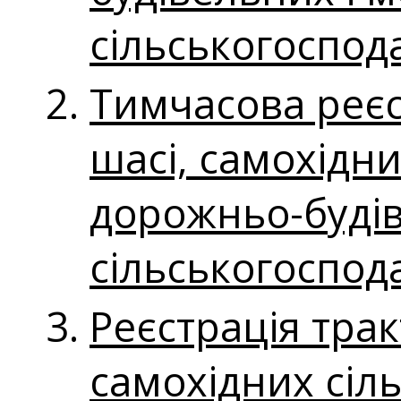
сільськогоспода
Тимчасова реєс
шасі, самохідн
дорожньо-будів
сільськогоспода
Реєстрація трак
самохідних сіл