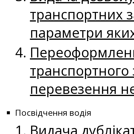
транспортних за
параметри яки
Переоформленн
транспортного 
перевезення н
Посвідчення водія
Видача дубліка