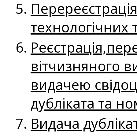
Перереєстраці
технологічних 
Реєстрація,пер
вітчизняного в
видачею свідоц
дубліката та н
Видача дубліка