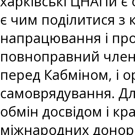
харківські ЦНАПи є 
є чим поділитися з к
напрацювання і про
повноправний член а
перед Кабміном, і 
самоврядування. Для
обмін досвідом і к
міжнародних донорс