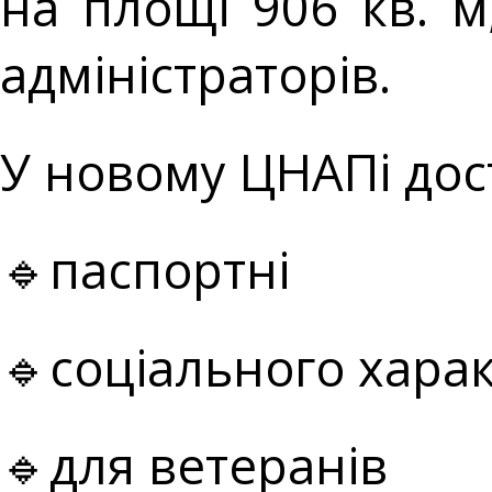
на площі 906 кв. 
адміністраторів.
У новому ЦНАПі дост
🔹паспортні
🔹соціального хара
🔹для ветеранів