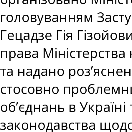
головуванням Засту
Гецадзе Гія Гізойо
права Міністерства 
та надано роз’ясне
стосовно проблемни
об’єднань в Україні
законодавства щод