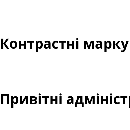
Контрастні марк
Привітні адмініс