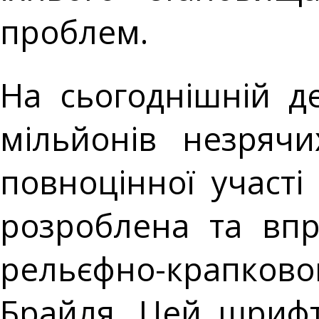
проблем.
На сьогоднішній де
мільйонів незрячи
повноцінної участі 
розроблена та впр
рельєфно-крапков
Брайля. Цей шрифт