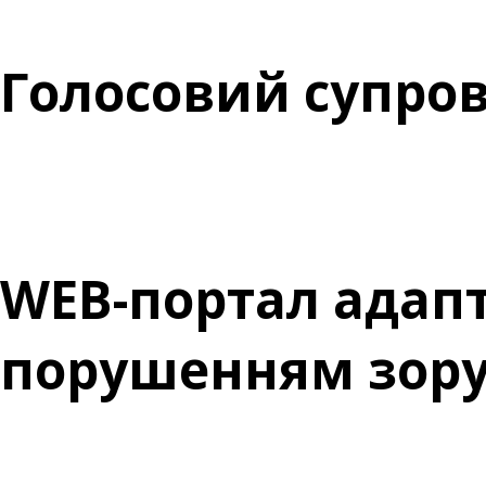
Голосовий супров
WEB-портал адапто
порушенням зор