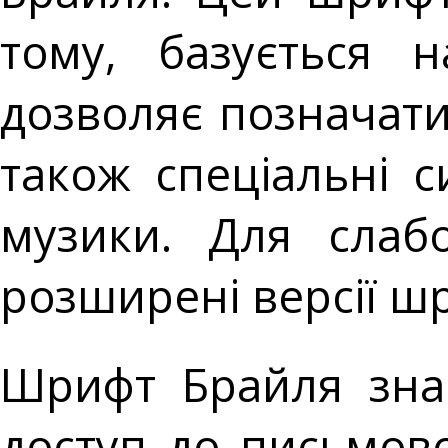
тому, базується 
дозволяє позначати 
також спеціальні с
музики. Для слабо
розширені версії ш
Шрифт Брайля зна
доступ до письмово