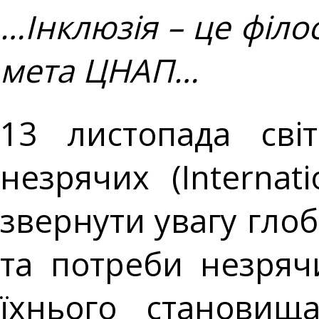
…Інклюзія – це філо
мета ЦНАП…
13 листопада сві
незрячих (Internat
звернути увагу гло
та потреби незряч
їхнього становищ