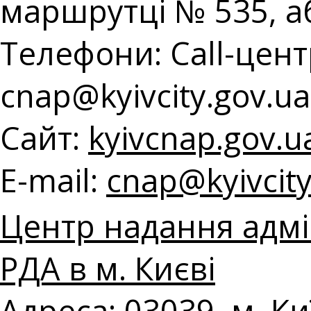
маршрутці № 535, а
Телефони: Call-центр
с
nap@kyivcity.gov.ua
Сайт:
kyivcnap.gov.u
E-mail:
с
nap@kyivcity
Центр надання адмін
РДА в м. Києві
Адреса: 03039, м. Ки