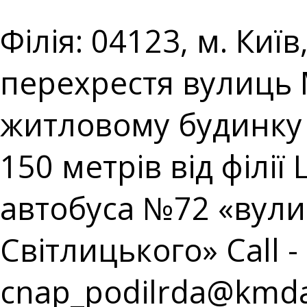
Філія: 04123, м. Киї
перехрестя вулиць
житловому будинку 
150 метрів від філі
автобуса №72 «вул
Світлицького» Call - 
cnap_podilrda@kmda