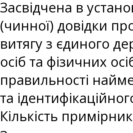
Засвідчена в устано
(чинної) довідки п
витягу з єдиного д
осіб та фізичних ос
правильності найме
та ідентифікаційного
Кількість примірникі