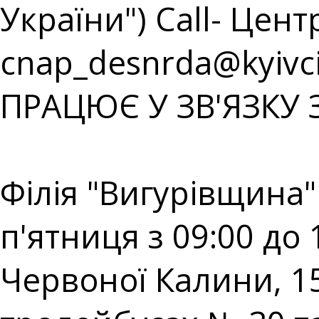
України") Call- Центр
cnap_desnrda@kyivci
ПРАЦЮЄ У ЗВ'ЯЗКУ 
⠀⠀⠀⠀⠀⠀⠀⠀⠀⠀⠀⠀⠀
Філія "Вигурівщина"
п'ятниця з 09:00 до 
Червоної Калини, 15