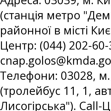
(станція метро "Демі
районної в місті Киє
Центр: (044) 202-60-3
cnap.golos@kmda.go
Телефони: 03028, м.
(тролейбус 11, 1, ав
Лисогірська"). Call-Ц