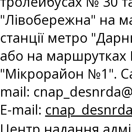
тролейбусах № 30 та 
"Лівобережна" на ма
станції метро "Дарн
або на маршрутках 
"Мікрорайон №1". Cal
mail:
cnap_desnrda@k
E-mail:
cnap_desnrda
Центр надання адмі