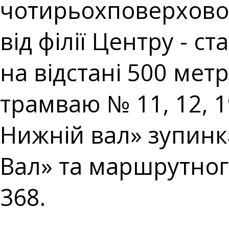
чотирьохповерхової 
від філії Центру - 
на відстані 500 метр
трамваю № 11, 12, 
Нижній вал» зупин
Вал» та маршрутног
368.⠀⠀⠀⠀⠀⠀⠀⠀⠀
⠀⠀⠀⠀⠀⠀⠀⠀⠀⠀⠀⠀⠀