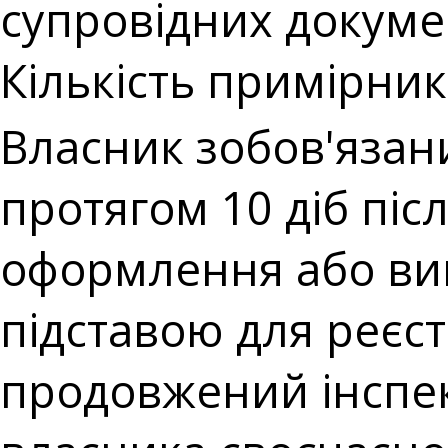
супровідних докуме
Кількість примірникі
Власник зобов'язан
протягом 10 діб піс
оформлення або ви
підставою для реєст
продовжений інспек