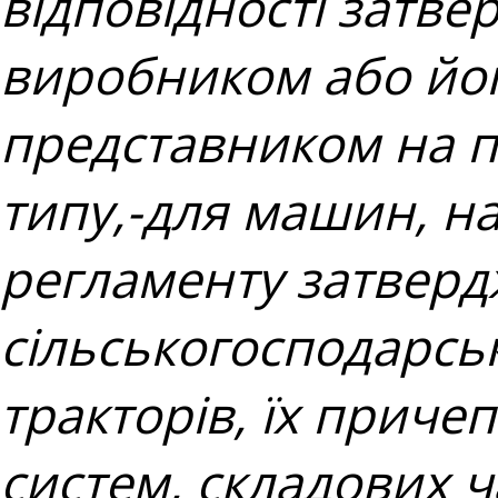
відповідності затв
виробником або йо
представником на п
типу,-для машин, на
регламенту затверд
сільськогосподарсь
тракторів, їх приче
систем, складових ч