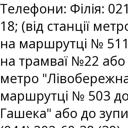
Телефони: Філія: 021
18; (від станції мет
на маршрутці № 511;
на трамваї №22 або н
метро "Лівобережна"
маршрутці № 503 до
Гашека" або до зупин