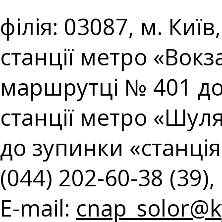
філія: 03087, м. Киї
станції метро «Вокз
маршрутці № 401 до
станції метро «Шул
до зупинки «станція 
(044) 202-60-38 (39),
E-mail:
cnap_solor@ky