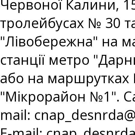
Червоної Калини, 15
тролейбусах № 30 та 
"Лівобережна" на ма
станції метро "Дарн
або на маршрутках 
"Мікрорайон №1". Cal
mail:
cnap_desnrda@k
E-mail:
cnap_desnrda