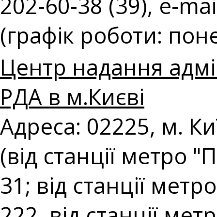
202-60-38 (39), e-mai
(графік роботи: поне
Центр надання адмі
РДА в м.Києві
Адреса: 02225, м. К
(від станції метро 
31; від станції мет
222, від станції ме