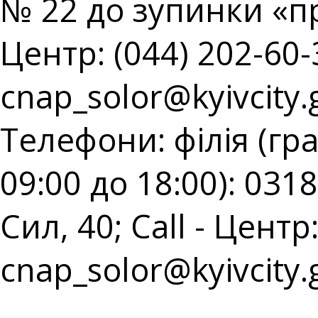
№ 22 до зупинки «пр
Центр: (044) 202-60-3
cnap_solor@kyivcity.
Телефони: філія (гр
09:00 до 18:00): 031
Сил, 40; Call - Центр:
cnap_solor@kyivcity.
⠀⠀⠀⠀⠀⠀⠀⠀⠀⠀⠀⠀⠀