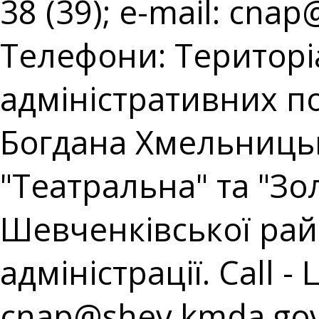
38 (39); e-mail:
cnap@
Телефони: Територі
адміністративних пос
Богдана Хмельницько
"Театральна" та "Зол
Шевченківської райо
адміністрації. Call - 
cnap@shev.kmda.gov