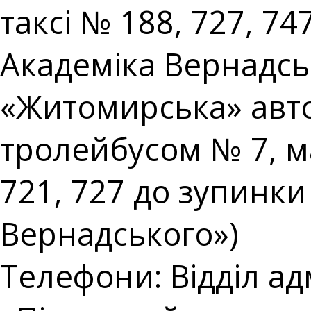
таксі № 188, 727, 74
Академіка Вернадськ
«Житомирська» авто
тролейбусом № 7, м
721, 727 до зупинки
Вернадського»)
Телефони: Відділ ад