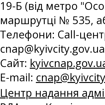
19-Б (від метро "Ос
маршрутці № 535, а
Телефони: Call-центр
с
nap@kyivcity.gov.ua
Сайт:
kyivcnap.gov.u
E-mail:
с
nap@kyivcity
Центр надання адмін