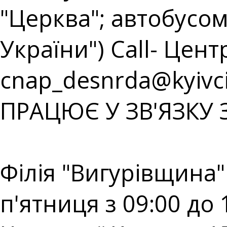
"Церква"; автобусом
України") Call- Центр
cnap_desnrda@kyivci
ПРАЦЮЄ У ЗВ'ЯЗКУ 
⠀⠀⠀⠀⠀⠀⠀⠀⠀⠀⠀⠀⠀
Філія "Вигурівщина"
п'ятниця з 09:00 до 