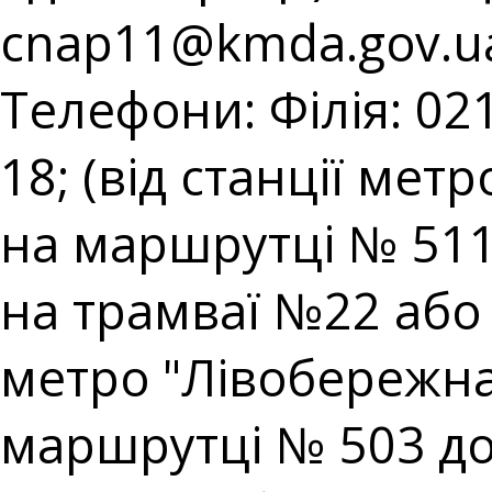
cnap11@kmda.gov.u
Телефони: Філія: 021
18; (від станції мет
на маршрутці № 511;
на трамваї №22 або н
метро "Лівобережна"
маршрутці № 503 до