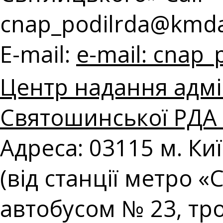
cnap_podilrda@kmda
E-mail:
e-mail:
cnap_
Центр надання адмі
Святошинської РДА в
Адреса: 03115 м. Ки
(від станції метро 
автобусом № 23, т