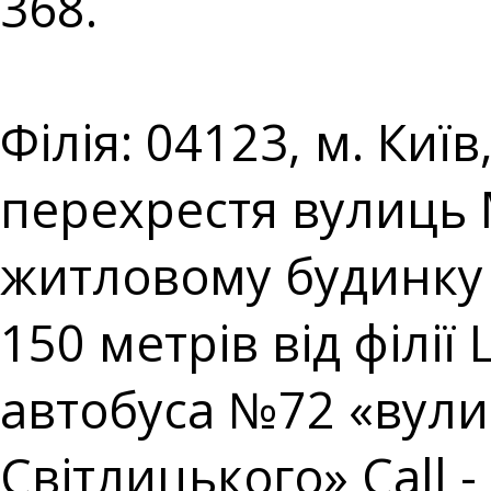
368.⠀⠀⠀⠀⠀⠀⠀⠀⠀
⠀⠀⠀⠀⠀⠀⠀⠀⠀⠀⠀⠀⠀
Філія: 04123, м. Киї
перехрестя вулиць
житловому будинку 
150 метрів від філі
автобуса №72 «вул
Світлицького» Call - 