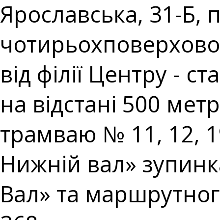
Ярославська, 31-Б,
чотирьохповерхової 
від філії Центру - 
на відстані 500 метр
трамваю № 11, 12, 
Нижній вал» зупин
Вал» та маршрутног