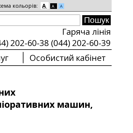
хема кольорів:
A
A
A
Гаряча лінія
44) 202-60-38 (044) 202-60-39
уг
Особистий кабінет
дних
еліоративних машин,