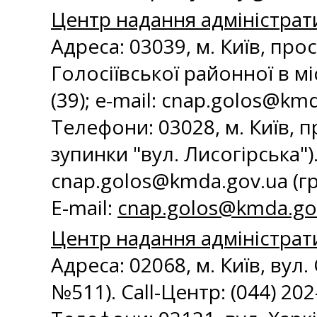
Центр надання адміністрати
Адреса: 03039, м. Київ, про
Голосіївської районної в міс
(39); e-mail:
cnap.golos@kmd
Телефони: 03028, м. Київ, п
зупинки "вул. Лисогірська"). 
cnap.golos@kmda.gov.ua
(г
E-mail:
cnap.golos@kmda.go
Центр надання адміністрат
Адреса: 02068, м. Київ, вул
№511). Call-Центр: (044) 202-