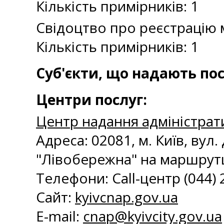
Кількість примірників: 1
Свідоцтво про реєстрацію
Кількість примірників: 1
Суб'єкти, що надають пос
Центри послуг:
Центр надання адміністрат
Адреса: 02081, м. Київ, вул
"Лівобережна" на маршрутц
Телефони: Call-центр (044) 20
Сайт:
kyivcnap.gov.ua
E-mail:
с
nap@kyivcity.gov.ua