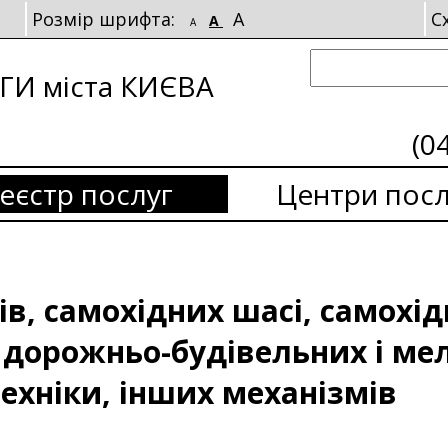
Розмір шрифта:
A
С
A
A
И міста КИЄВА
(0
еєстр послуг
Центри посл
ів, самохідних шасі, самохі
, дорожньо-будівельних і м
техніки, інших механізмів