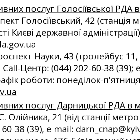
вних послуг Голосіївської РДА в 
спект Голосіївський, 42 (станція 
ті Києві державної адміністрації).
a.gov.ua
роспект Науки, 43 (тролейбус 11, 
Call-Центр: (044) 202-60-38 (39); e
рафік роботи: понеділок-п'ятниця 
v.ua
ивних послуг Дарницької РДА в м
. С. Олійника, 21 (від станції мет
60-38 (39), e-mail:
darn_cnap@kyiv