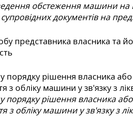
оведення обстеження машини на в
 супровідних документів на пред
обу представника власника та йо
сть
у порядку рішення власника або 
я з обліку машини у зв'язку з лі
у порядку рішення власника або 
я з обліку машини у зв'язку з л