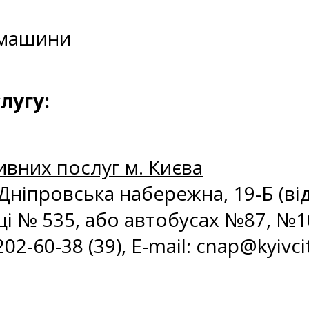
 машини
лугу:
ивних послуг м. Києва
. Дніпровська набережна, 19-Б (в
і № 535, або автобусах №87, №1
2-60-38 (39), E-mail: с
nap@kyivci