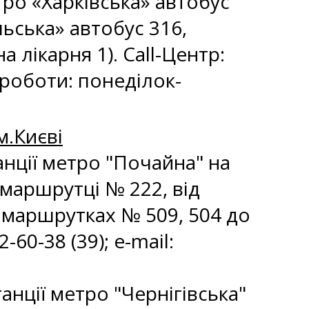
етро «Харківська» автобус
льська» автобус 316,
а лікарня 1). Call-Центр:
 роботи: понеділок-
м.Києві
танції метро "Почайна" на
 маршрутці № 222, від
а маршрутках № 509, 504 до
60-38 (39); e-mail:
танції метро "Чернігівська"