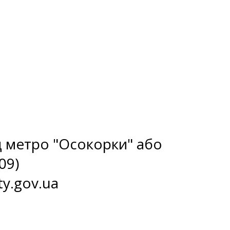
ід метро "Осокорки" або
09)
ty.gov.ua