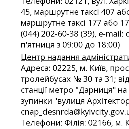
Телефони: 02121, вул. Харкі
45, маршрутне таксі 407 або
маршрутне таксі 177 або 178
(044) 202-60-38 (39), e-mail:
п'ятниця з 09:00 до 18:00)
Центр надання адміністрат
Адреса: 02225, м. Київ, про
тролейбусах № 30 та 31; ві
станції метро "Дарниця" на
зупинки "вулиця Архітектора 
cnap_desnrda@kyivcity.gov.
Телефони: Філія: 02166, м. К