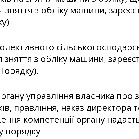
 зняття з обліку машини, зареєс
ку)
колективного сільськогосподарс
я зняття з обліку машини, зареє
Порядку).
гану управління власника про з
ків, правління, наказ директора
ення компетенції органу надаєтьс
у порядку