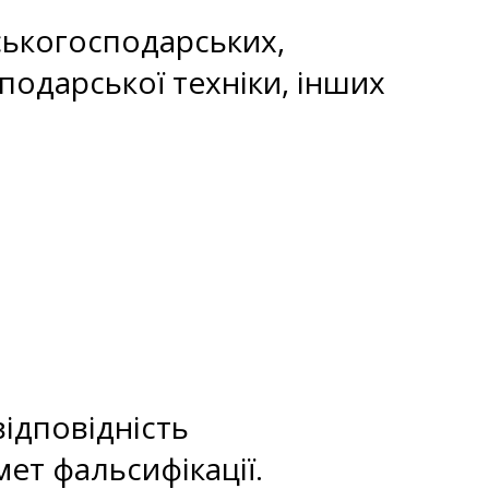
ьськогосподарських,
одарської техніки, інших
ідповідність
ет фальсифікації.