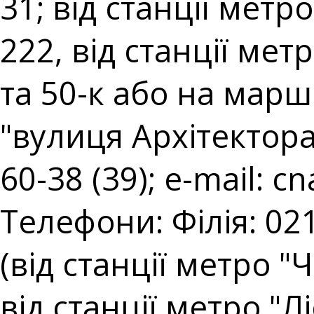
31; від станції мет
222, від станції ме
та 50-к або на марш
"вулиця Архітектора 
60-38 (39); e-mail:
cn
Телефони: Філія: 021
(від станції метро "
від станції метро "