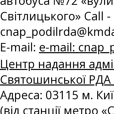
автобуса №72 «вул
Світлицького» Call - 
cnap_podilrda@kmda
E-mail:
e-mail:
cnap_
Центр надання адмі
Святошинської РДА в
Адреса: 03115 м. Ки
(від станції метро 