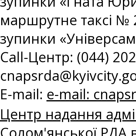
зупинки «Гната Юри
маршрутне таксі № 2
зупинки «Універсам
Call-Центр: (044) 202
cnapsrda@kyivcity.g
E-mail:
e-mail:
cnapsr
Центр надання адмі
Солом'янської РДА в