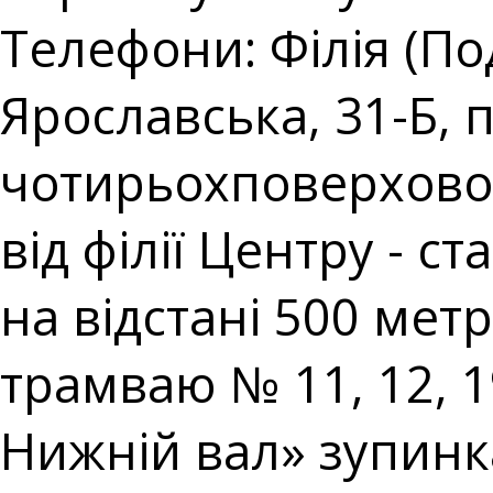
Телефони: Філія (Под
Ярославська, 31-Б,
чотирьохповерхової 
від філії Центру - 
на відстані 500 метр
трамваю № 11, 12, 
Нижній вал» зупин