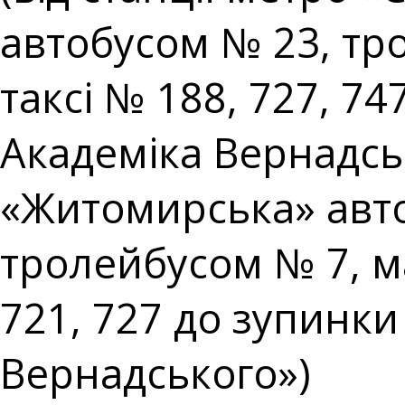
автобусом № 23, т
таксі № 188, 727, 74
Академіка Вернадськ
«Житомирська» авто
тролейбусом № 7, м
721, 727 до зупинки
Вернадського»)