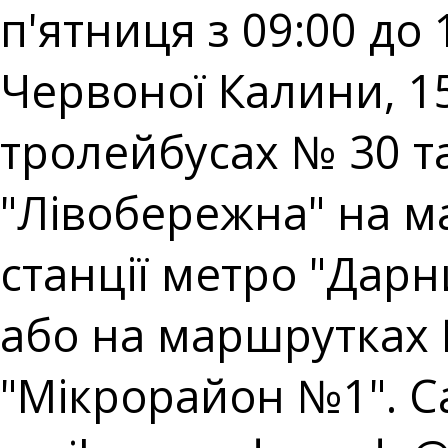
п'ятниця з 09:00 до 
Червоної Калини, 15
тролейбусах № 30 та 
"Лівобережна" на ма
станції метро "Дарн
або на маршрутках 
"Мікрорайон №1". Cal