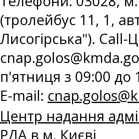
Телефони: 03028, м.
(тролейбус 11, 1, ав
Лисогірська"). Call-Ц
cnap.golos@kmda.go
п'ятниця з 09:00 до 
E-mail:
cnap.golos@k
Центр надання адмі
РДА в м. Києві