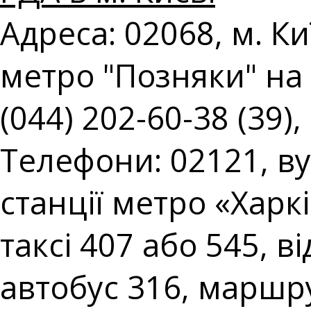
Адреса: 02068, м. Киї
метро "Позняки" на 
(044) 202-60-38 (39),
Телефони: 02121, вул
станції метро «Харк
таксі 407 або 545, в
автобус 316, маршру