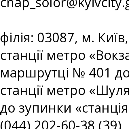
cnap_solor@kyivcity.
⠀⠀⠀⠀⠀⠀⠀⠀⠀⠀⠀⠀⠀
філія: 03087, м. Киї
станції метро «Вокз
маршрутці № 401 до
станції метро «Шул
до зупинки «станція 
(044) 202-60-38 (39),