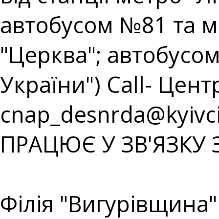
автобусом №81 та 
"Церква"; автобусом
України") Call- Центр
cnap_desnrda@kyivci
ПРАЦЮЄ У ЗВ'ЯЗКУ 
⠀⠀⠀⠀⠀⠀⠀⠀⠀⠀⠀⠀⠀
Філія "Вигурівщина"