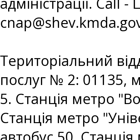
адміністрації. Call - 
cnap@shev.kmda.gov
⠀⠀⠀⠀⠀⠀⠀⠀⠀⠀⠀⠀⠀
Територіальний від
послуг № 2: 01135, 
5. Станція метро "В
Станція метро "Уніве
автобус 50. Станція