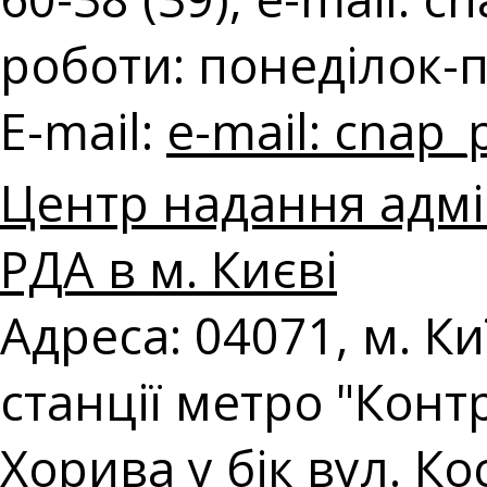
роботи: понеділок-п'
E-mail:
e-mail:
cnap_
Центр надання адмі
РДА в м. Києві
Адреса: 04071, м. Киї
станції метро "Конт
Хорива у бік вул. Ко