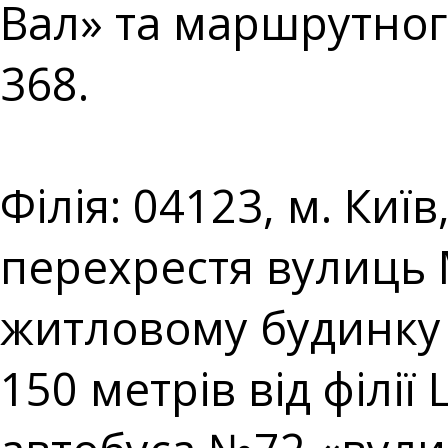
Вал» та маршрутног
368.⠀⠀⠀⠀⠀⠀⠀⠀⠀
⠀⠀⠀⠀⠀⠀⠀⠀⠀⠀⠀⠀⠀
Філія: 04123, м. Киї
перехрестя вулиць
житловому будинку 
150 метрів від філі