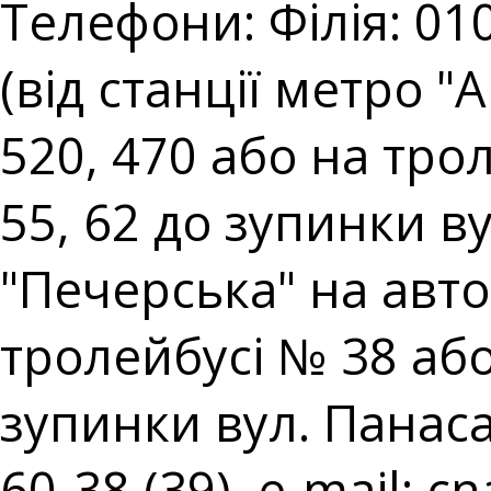
Телефони: Філія: 010
(від станції метро 
520, 470 або на тро
55, 62 до зупинки ву
"Печерська" на авто
тролейбусі № 38 аб
зупинки вул. Панаса 
60-38 (39), e-mail:
cn