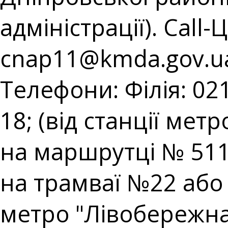
адміністрації). Call-
cnap11@kmda.gov.u
Телефони: Філія: 021
18; (від станції мет
на маршрутці № 511;
на трамваї №22 або н
метро "Лівобережна"