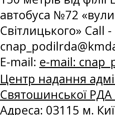
автобуса №72 «вул
Світлицького» Call - 
cnap_podilrda@kmda
E-mail:
e-mail:
cnap_
Центр надання адмі
Святошинської РДА в
Адреса: 03115 м. Ки