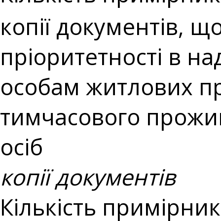
копії документів, щ
пріоритетності в н
особам житлових пр
тимчасового прожи
осіб
копії документів
Кількість примірникі