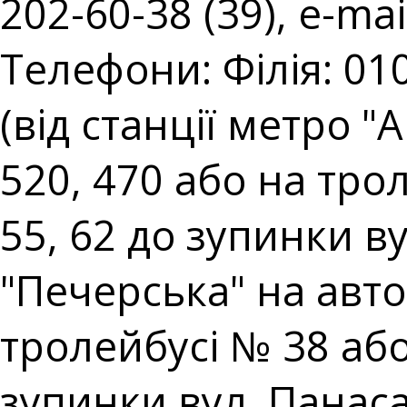
202-60-38 (39), e-mai
Телефони: Філія: 010
(від станції метро 
520, 470 або на тро
55, 62 до зупинки ву
"Печерська" на авто
тролейбусі № 38 аб
зупинки вул. Панаса 