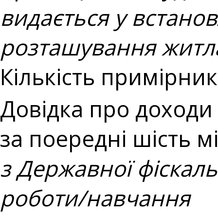
видається у встано
розташування житл
Кількість примірникі
Довідка про доходи з
за поередні шість м
з Державної фіскаль
роботи/навчання