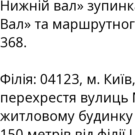
Нижній вал» зупин
Вал» та маршрутног
368.⠀⠀⠀⠀⠀⠀⠀⠀⠀
⠀⠀⠀⠀⠀⠀⠀⠀⠀⠀⠀⠀⠀
Філія: 04123, м. Киї
перехрестя вулиць
житловому будинку 
150 метрів від філі