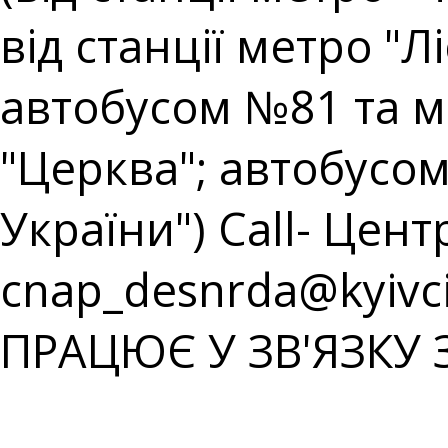
від станції метро "
автобусом №81 та 
"Церква"; автобусом
України") Call- Центр
cnap_desnrda@kyivci
ПРАЦЮЄ У ЗВ'ЯЗКУ 
⠀⠀⠀⠀⠀⠀⠀⠀⠀⠀⠀⠀⠀