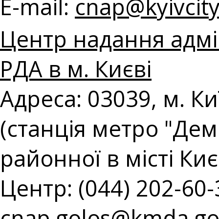
E-mail:
с
nap@kyivcity
Центр надання адмін
РДА в м. Києві
Адреса: 03039, м. Ки
(станція метро "Демі
районної в місті Киє
Центр: (044) 202-60-3
cnap.golos@kmda.go