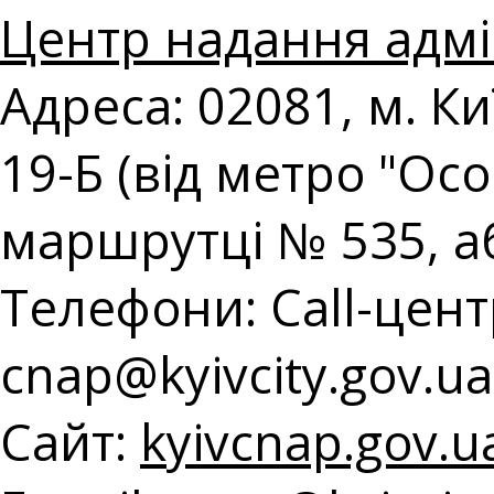
Центр надання адмі
Адреса: 02081, м. К
19-Б (від метро "Ос
маршрутці № 535, а
Телефони: Call-центр
с
nap@kyivcity.gov.ua
Сайт:
kyivcnap.gov.u