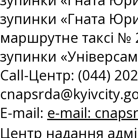
зупинки «Гната Юри
маршрутне таксі № 2
зупинки «Універсам
Call-Центр: (044) 202
cnapsrda@kyivcity.g
E-mail:
e-mail:
cnapsr
Центр надання адмі