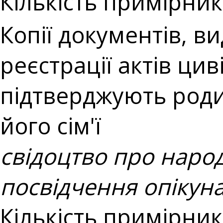
Кількість примірникі
Копії документів, 
реєстрації актів ци
підтверджують роди
його сім'ї
свідоцтво про наро
посвідчення опікун
Кількість примірникі