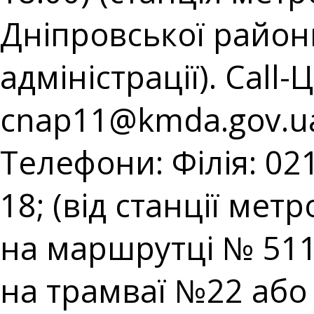
Дніпровської районн
адміністрації). Call-
cnap11@kmda.gov.u
Телефони: Філія: 021
18; (від станції мет
на маршрутці № 511;
на трамваї №22 або н