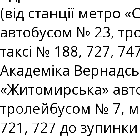
(від станції метро 
автобусом № 23, т
таксі № 188, 727, 74
Академіка Вернадськ
«Житомирська» авто
тролейбусом № 7, м
721, 727 до зупинки