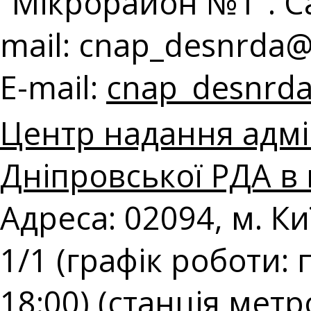
"Мікрорайон №1". Cal
mail:
cnap_desnrda@k
E-mail:
cnap_desnrda
Центр надання адмі
Дніпровської РДА в 
Адреса: 02094, м. К
1/1 (графік роботи: 
18:00) (станція мет