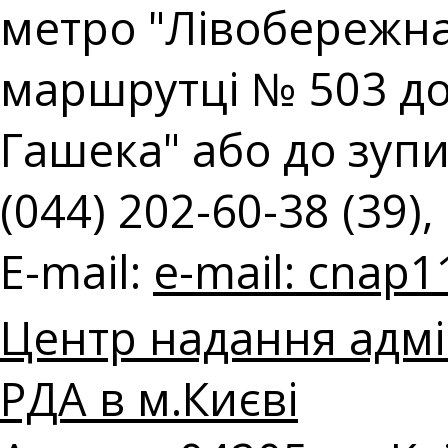
метро "Лівобережна"
маршрутці № 503 до
Гашека" або до зупин
(044) 202-60-38 (39),
E-mail:
e-mail:
cnap1
Центр надання адмі
РДА в м.Києві