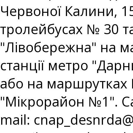
Червоної Калини, 15
тролейбусах № 30 та 
"Лівобережна" на ма
станції метро "Дарн
або на маршрутках 
"Мікрорайон №1". Cal
mail:
cnap_desnrda@k