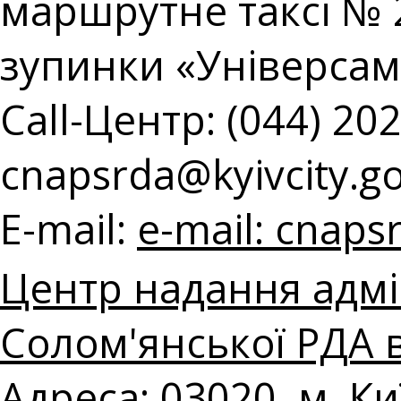
маршрутне таксі № 2
зупинки «Універсам
Call-Центр: (044) 202
cnapsrda@kyivcity.g
E-mail:
e-mail:
cnapsr
Центр надання адмі
Солом'янської РДА в
Адреса: 03020, м. Ки