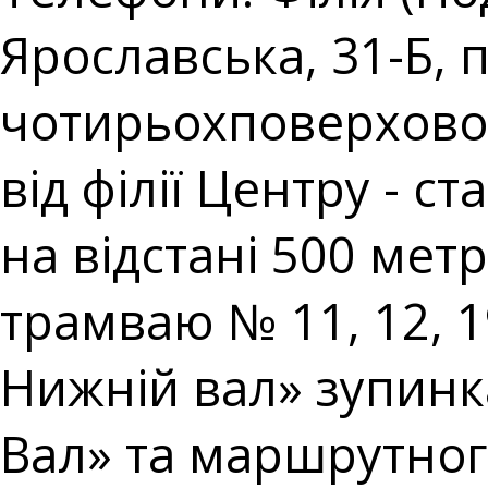
Ярославська, 31-Б,
чотирьохповерхової 
від філії Центру - 
на відстані 500 метр
трамваю № 11, 12, 
Нижній вал» зупин
Вал» та маршрутног