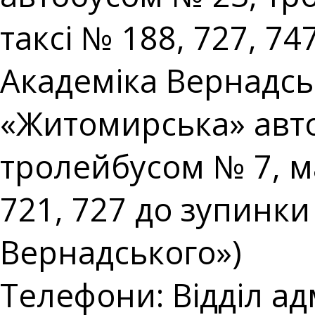
таксі № 188, 727, 74
Академіка Вернадськ
«Житомирська» авто
тролейбусом № 7, м
721, 727 до зупинки
Вернадського»)
Телефони: Відділ ад