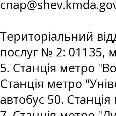
cnap@shev.kmda.gov
⠀⠀⠀⠀⠀⠀⠀⠀⠀⠀⠀⠀⠀
Територіальний від
послуг № 2: 01135, 
5. Станція метро "В
Станція метро "Уніве
автобус 50. Станція
7. Станція метро "Лу