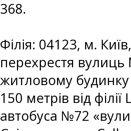
368.⠀⠀⠀⠀⠀⠀⠀⠀⠀
⠀⠀⠀⠀⠀⠀⠀⠀⠀⠀⠀⠀⠀
Філія: 04123, м. Киї
перехрестя вулиць
житловому будинку 
150 метрів від філі
автобуса №72 «вул