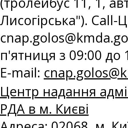
(тролейбус 11, 1, ав
Лисогірська"). Call-Ц
cnap.golos@kmda.go
п'ятниця з 09:00 до 
E-mail:
cnap.golos@k
Центр надання адмі
РДА в м. Києві
Адреса: 02068, м. Киї