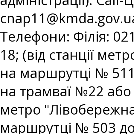
cnap11@kmda.gov.u
Телефони: Філія: 021
18; (від станції мет
на маршрутці № 511;
на трамваї №22 або н
метро "Лівобережна"
маршрутці № 503 до