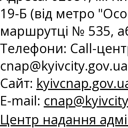
19-Б (від метро "Ос
маршрутці № 535, а
Телефони: Call-центр
с
nap@kyivcity.gov.ua
Сайт:
kyivcnap.gov.u
E-mail:
с
nap@kyivcity
Центр надання адмін