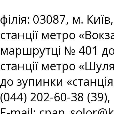
⠀⠀⠀⠀⠀⠀⠀⠀⠀⠀⠀⠀⠀
філія: 03087, м. Киї
станції метро «Вокз
маршрутці № 401 до
станції метро «Шул
до зупинки «станція 
(044) 202-60-38 (39),
E-mail:
cnap_solor@ky