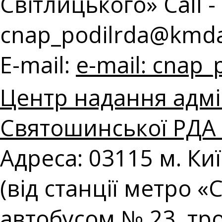
Світлицького» Call - 
cnap_podilrda@kmda
E-mail:
e-mail:
cnap_
Центр надання адмі
Святошинської РДА в
Адреса: 03115 м. Ки
(від станції метро 
автобусом № 23, т