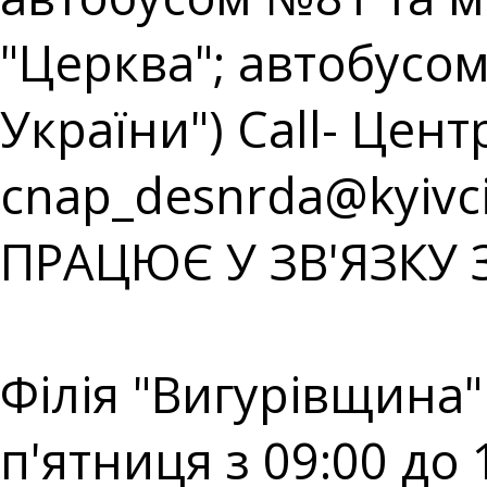
"Церква"; автобусом
України") Call- Центр
cnap_desnrda@kyivci
ПРАЦЮЄ У ЗВ'ЯЗКУ 
⠀⠀⠀⠀⠀⠀⠀⠀⠀⠀⠀⠀⠀
Філія "Вигурівщина"
п'ятниця з 09:00 до 