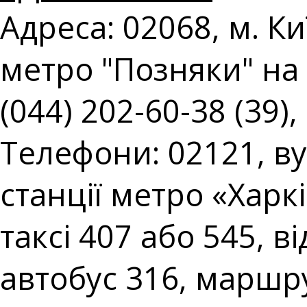
Адреса: 02068, м. Киї
метро "Позняки" на 
(044) 202-60-38 (39),
Телефони: 02121, вул
станції метро «Харк
таксі 407 або 545, в
автобус 316, маршру