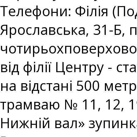
Телефони: Філія (Под
Ярославська, 31-Б,
чотирьохповерхової 
від філії Центру - 
на відстані 500 метр
трамваю № 11, 12, 
Нижній вал» зупин