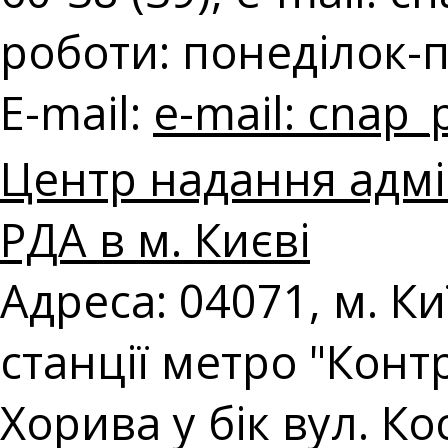
роботи: понеділок-п'
E-mail:
e-mail:
cnap_
Центр надання адмі
РДА в м. Києві
Адреса: 04071, м. Киї
станції метро "Конт
Хорива у бік вул. Ко