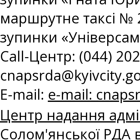
маршрутне таксі № 2
зупинки «Універсам
Call-Центр: (044) 202
cnapsrda@kyivcity.g
E-mail:
e-mail:
cnapsr
Центр надання адмі
Солом'янської РДА в