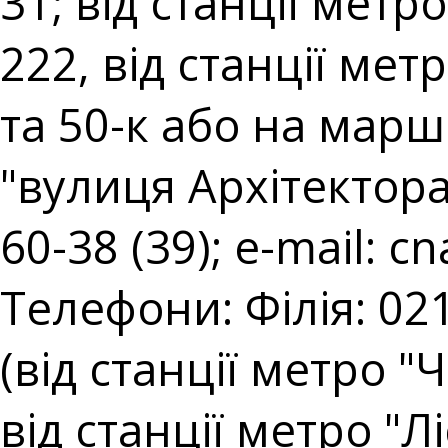
31; від станції мет
222, від станції ме
та 50-к або на марш
"вулиця Архітектора 
60-38 (39); e-mail:
cn
Телефони: Філія: 021
(від станції метро "
від станції метро "