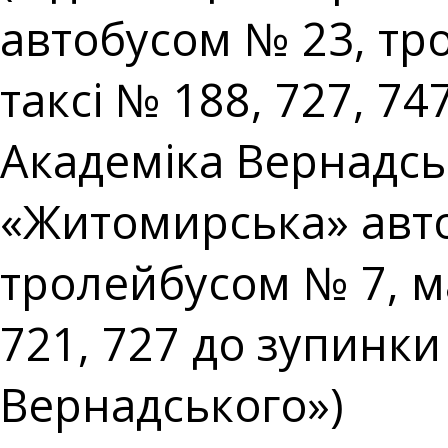
автобусом № 23, т
таксі № 188, 727, 74
Академіка Вернадськ
«Житомирська» авто
тролейбусом № 7, м
721, 727 до зупинки
Вернадського»)