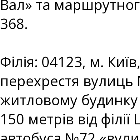
Вал» та маршрутног
368.⠀⠀⠀⠀⠀⠀⠀⠀⠀
⠀⠀⠀⠀⠀⠀⠀⠀⠀⠀⠀⠀⠀
Філія: 04123, м. Киї
перехрестя вулиць
житловому будинку 
150 метрів від філі
автобуса №72 «вул