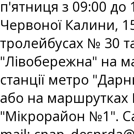
п'ятниця з 09:00 до 
Червоної Калини, 15
тролейбусах № 30 та 
"Лівобережна" на ма
станції метро "Дарн
або на маршрутках 
"Мікрорайон №1". Cal