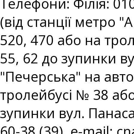
Телефони: Філія: 010
(від станції метро 
520, 470 або на тро
55, 62 до зупинки ву
"Печерська" на авто
тролейбусі № 38 аб
зупинки вул. Панаса 
60-38 (39), e-mail:
cn