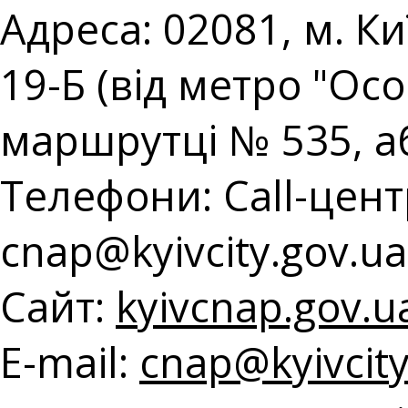
Адреса: 02081, м. К
19-Б (від метро "Ос
маршрутці № 535, а
Телефони: Call-центр
с
nap@kyivcity.gov.ua
Сайт:
kyivcnap.gov.u
E-mail:
с
nap@kyivcity