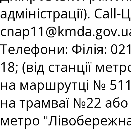
адміністрації). Call-
cnap11@kmda.gov.u
Телефони: Філія: 021
18; (від станції мет
на маршрутці № 511;
на трамваї №22 або н
метро "Лівобережна"