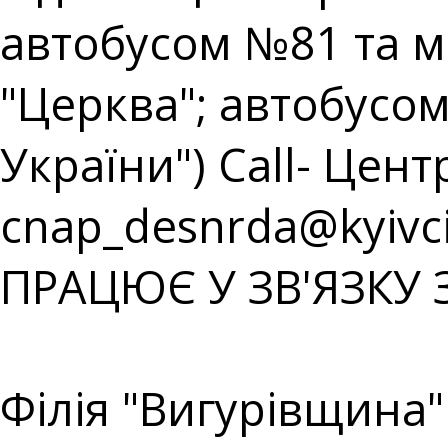
автобусом №81 та 
"Церква"; автобусом
України") Call- Центр
cnap_desnrda@kyivci
ПРАЦЮЄ У ЗВ'ЯЗКУ 
⠀⠀⠀⠀⠀⠀⠀⠀⠀⠀⠀⠀⠀
Філія "Вигурівщина"