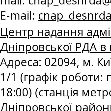
mail:
cnap_desnrda@k
E-mail:
cnap_desnrda
Центр надання адмі
Дніпровської РДА в 
Адреса: 02094, м. К
1/1 (графік роботи: 
18:00) (станція мет
Дніпровської районн