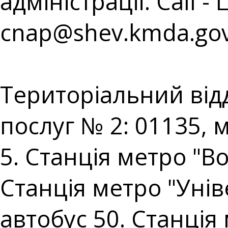
адміністрації. Call - 
cnap@shev.kmda.gov
⠀⠀⠀⠀⠀⠀⠀⠀⠀⠀⠀⠀⠀
Територіальний від
послуг № 2: 01135, 
5. Станція метро "В
Станція метро "Уніве
автобус 50. Станція