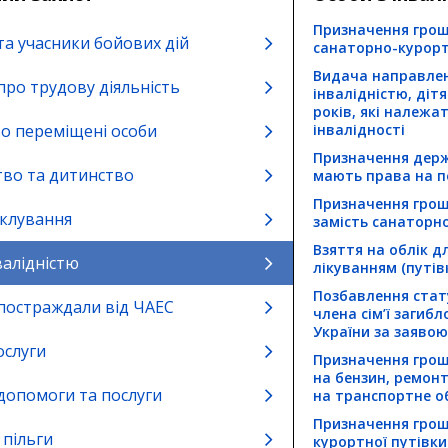
Призначення грош
та учасники бойових дій
санаторно-курортн
Видача направлен
про трудову діяльність
інвалідністю, дітя
років, які належ
о переміщені особи
інвалідності
Призначення держа
во та дитинство
мають права на пе
Призначення грошо
іклування
замість санаторн
Взяття на облік 
валідністю
лікуванням (путів
Позбавлення стату
 постраждали від ЧАЕС
члена сім’ї загиб
України за заявою
ослуги
Призначення грош
на бензин, ремонт
 допомоги та послуги
на транспортне о
Призначення грош
 пільги
курортної путівки