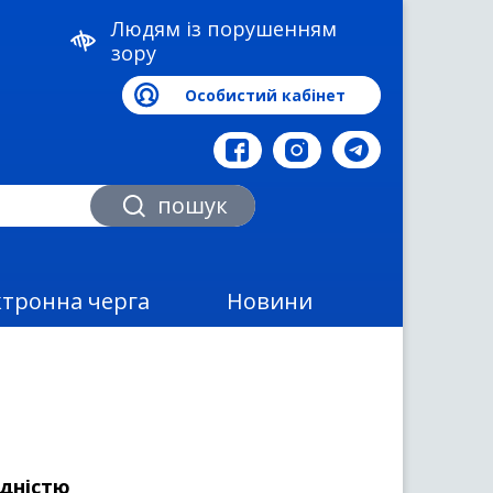
Людям із порушенням
зору
Особистий кабінет
а
пошук
ктронна черга
Новини
ідністю