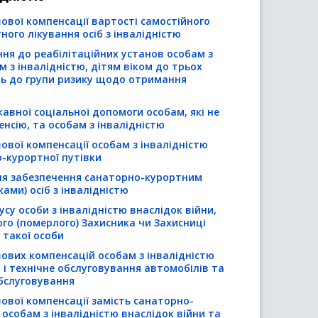
ової компенсації вартості самостійного
ого лікування осіб з інвалідністю
ня до реабілітаційних установ особам з
м з інвалідністю, дітям віком до трьох
ать до групи ризику щодо отримання
вної соціальної допомоги особам, які не
нсію, та особам з інвалідністю
вої компенсації особам з інвалідністю
о-курортної путівки
для забезпечення санаторно-курортним
ками) осіб з інвалідністю
су особи з інвалідністю внаслідок війни,
лого (померлого) Захисника чи Захисниці
 такої особи
ових компенсацій особам з інвалідністю
 і технічне обслуговування автомобілів та
бслуговування
ової компенсації замість санаторно-
 особам з інвалідністю внаслідок війни та