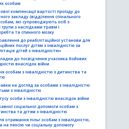
их особам
вої компенсації вартості проїзду до
ного закладу (відділення спінального
особам, які супроводжують осіб з
II групи з наслідками травм і
ребта та спинного мозку
равлення до реабілітаційної установи для
ційних послуг дітям з інвалідністю за
ітація дітей з інвалідністю»
ладки до посвідчення учасника бойових
ідністю внаслідок війни
я особам з інвалідністю з дитинства та
стю
авки на догляд за особами з інвалідністю
тьми з інвалідністю
усу особи з інвалідністю внаслідок війни
авної соціальної допомоги особам з
тинства та дітям з інвалідністю
я отримання пільг особам з інвалідністю,
а на пенсію чи соціальну допомогу