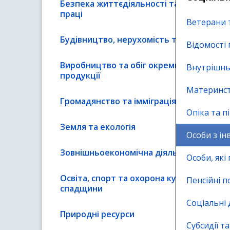
Безпека життєдіяльності та охорона
праці
Ветерани 
Будівництво, нерухомість та реклама
Відомості 
Виробництво та обіг окремих видів
Внутрішнь
продукції
Материнст
Громадянство та імміграція
Опіка та п
Земля та екологія
Особи з ін
Зовнішньоекономічна діяльність
Особи, які
Освіта, спорт та охорона культурної
Пенсійні п
спадщини
Соціальні
Природні ресурси
Субсидії та