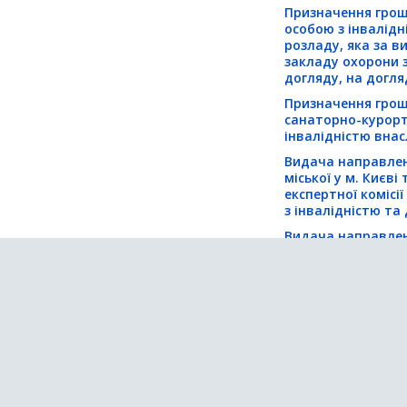
Призначення грош
особою з інвалідні
розладу, яка за в
закладу охорони 
догляду, на догля
Призначення грошо
санаторно-курорт
інвалідністю внас
Видача направлен
міської у м. Києв
експертної комісії
з інвалідністю та
Видача направлен
засобами реабіліт
реабілітації) осіб
інших категорій ос
Виплата щорічної
інвалідністю та ді
встановлено інвал
України ушкоджен
вибухонебезпечн
Забезпечення нап