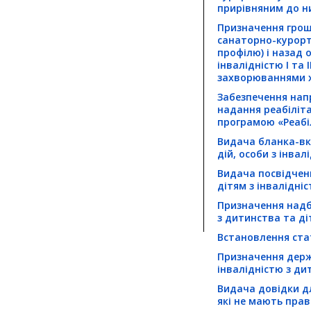
прирівняним до н
Призначення грошо
санаторно-курорт
профілю) і назад 
інвалідністю I та 
захворюваннями х
Забезпечення нап
надання реабіліта
програмою «Реабіл
Видача бланка-вк
дій, особи з інвал
Видача посвідченн
дітям з інвалідні
Призначення надб
з дитинства та ді
Встановлення стат
Призначення держ
інвалідністю з ди
Видача довідки дл
які не мають прав