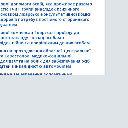
ової допомоги особі, яка проживає разом з
стю І чи ІІ групи внаслідок психічного
исновком лікарсько-консультативної комісії
здоров'я потребує постійного стороннього
д за нею
вої компенсації вартості проїзду до
ного закладу і назад особам з
лідок війни та прирівняним до них особам
ня на проходження обласної, центральної
і та Севастополі медико-соціальної
 для взяття на облік для забезпечення осіб
 дітей з інвалідністю автомобілем
ня на забезпечення допоміжними
ації (технічними та іншими засобами
 з інвалідністю, дітей з інвалідністю та
іб.
 допомоги на оздоровлення особам з
тям з інвалідністю до 18 років, яким
ідність унаслідок одержаних на території
ь здоров'я, спричинених
ими предметами
равлення на комплексну реабілітацію