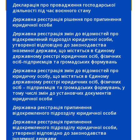
формувань та релігійних організацій
Декларація про провадження господарської
діяльності під час воєнного стану
Соціальний захист
Державна реєстрація рішення про припинення
юридичної особи
Теплова енергія та водопостачання
Державна реєстрація змін до відомостей про
відокремлений підрозділ юридичної особи,
утвореної відповідно до законодавства
Транспорт
іноземної держави, що містяться в Єдиному
державному реєстрі юридичних осіб, фізичних
осіб-підприємців та громадських формувань
Державна реєстрація змін до відомостей про
юридичну особу, що містяться в Єдиному
державному реєстрі юридичних осіб, фізичних
осіб – підприємців та громадських формувань, у
тому числі змін до установчих документів
юридичної особи
Державна реєстрація припинення
відокремленого підрозділу юридичної особи
Державна реєстрація припинення
відокремленого підрозділу юридичної особи,
утвореної відповідно до законодавства
іноземної держави