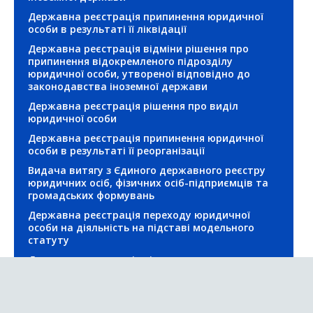
Державна реєстрація припинення юридичної
особи в результаті її ліквідації
Державна реєстрація відміни рішення про
припинення відокремленого підрозділу
юридичної особи, утвореної відповідно до
законодавства іноземної держави
Державна реєстрація рішення про виділ
юридичної особи
Державна реєстрація припинення юридичної
особи в результаті її реорганізації
Видача витягу з Єдиного державного реєстру
юридичних осіб, фізичних осіб-підприємців та
громадських формувань
Державна реєстрація переходу юридичної
особи на діяльність на підставі модельного
статуту
Державна реєстрація рішення про припинення
відокремленого підрозділу юридичної особи,
утвореної відповідно до законодавства
іноземної держави