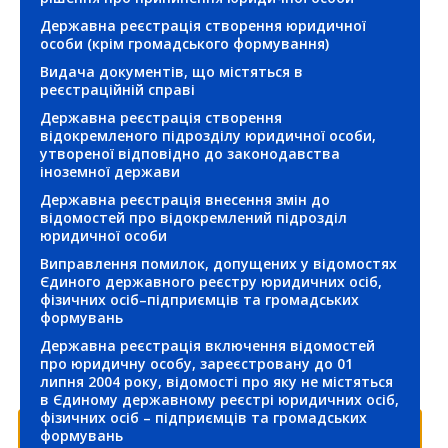
Релігійні організації
Державна реєстрація створення юридичної
особи (крім громадського формування)
Будівництво, нерухомість та реклама
ФОП (фізичні особи-підприємці)
Видача документів, що містяться в
реєстраційній справі
Виробництво та обіг окремих видів
Юридичні особи
продукції
Державна реєстрація створення
відокремленого підрозділу юридичної особи,
утвореної відповідно до законодавства
Громадянство та імміграція
іноземної держави
Державна реєстрація внесення змін до
Земля та екологія
відомостей про відокремлений підрозділ
юридичної особи
Виправлення помилок, допущених у відомостях
Зовнішньоекономічна діяльність
Єдиного державного реєстру юридичних осіб,
фізичних осіб–підприємців та громадських
Освіта, спорт та охорона культурної
формувань
спадщини
Державна реєстрація включення відомостей
про юридичну особу, зареєстровану до 01
липня 2004 року, відомості про яку не містяться
Природні ресурси
в Єдиному державному реєстрі юридичних осіб,
фізичних осіб – підприємців та громадських
Реєстрація бізнесу, громадських
формувань