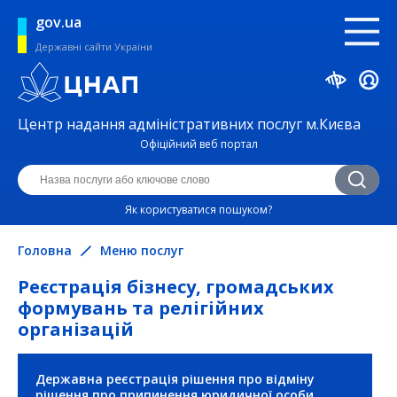
gov.ua
Державні сайти України
Центр надання адміністративних послуг м.Києва
Офіційний веб портал
Як користуватися пошуком?
Головна
Меню послуг
Реєстрація бізнесу, громадських
формувань та релігійних
організацій
Громадські об'єднання
Безпека життєдіяльності та охорона
Державна реєстрація рішення про відміну
праці
рішення про припинення юридичної особи