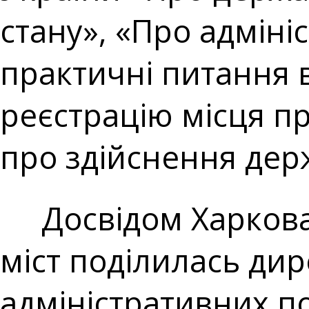
стану», «Про адміні
практичні питання 
реєстрацію місця п
про здійснення держ
Досвідом Харкова у
міст поділилась ди
адміністративних по