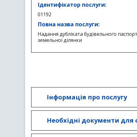
Ідентифікатор послуги:
01192
Повна назва послуги:
Надання дубліката будівельного паспор
земельної ділянки
Інформація про послугу
Послуга надається Департаме
ради (Київської міської держа
Необхідні документи для
Інформаційна картка
Заява про видачу дубліката 