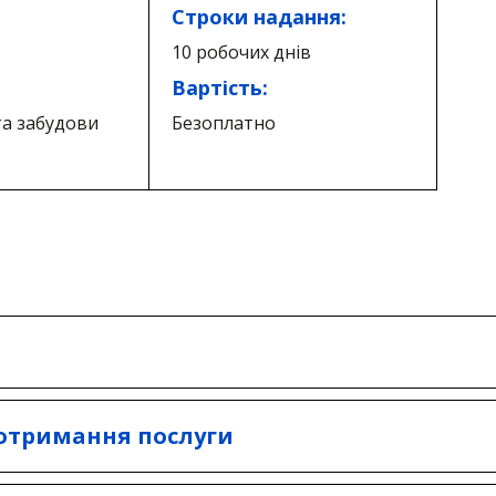
Строки надання:
10 робочих днів
Вартість:
та забудови
Безоплатно
нтом містобудування та архітектури виконавчог
вної адміністрації).
 отримання послуги
будівельного псаспорта забудови земельної діля