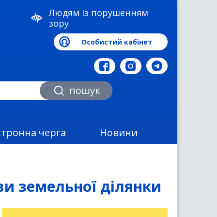
Людям із порушенням
зору
Особистий кабінет
а
пошук
ктронна черга
Новини
ви земельної ділянки