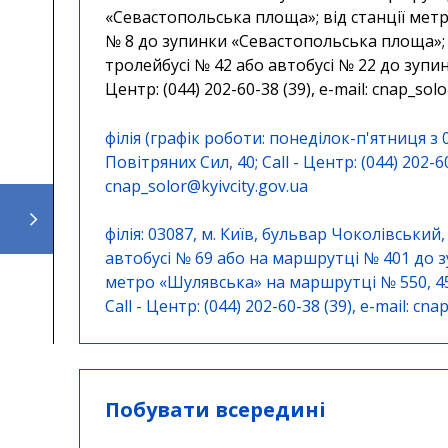
«Севастопольська площа»; від станції мет
№ 8 до зупинки «Севастопольська площа»; в
тролейбусі № 42 або автобусі № 22 до зупи
Центр: (044) 202-60-38 (39), e-mail:
cnap_solo
філія (графік роботи: понеділок-п'ятниця з 0
Повітряних Сил, 40; Call - Центр: (044) 202-60
cnap_solor@kyivcity.gov.ua
⠀⠀⠀⠀⠀⠀⠀⠀⠀⠀⠀⠀⠀⠀⠀⠀⠀⠀⠀⠀⠀⠀⠀⠀⠀⠀⠀⠀
філія: 03087, м. Київ, бульвар Чоколівський,
автобусі № 69 або на маршрутці № 401 до з
метро «Шулявська» на маршрутці № 550, 45
Call - Центр: (044) 202-60-38 (39), e-mail:
cnap
Побувати всередині