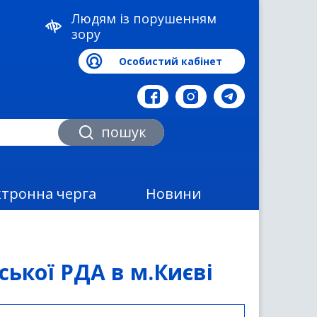
Людям із порушенням
зору
Особистий кабінет
а
пошук
ктронна черга
Новини
ької РДА в м.Києві