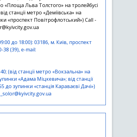
ро «Площа Льва Толстого» на тролейбусі
ід станції метро «Деміївська» на
нки «проспект Повітрофлотський») Call -
r@kyivcity.gov.ua
9:00 до 18:00): 03186, м. Київ, проспект
-38 (39), e-mail:
⠀⠀⠀⠀⠀⠀⠀⠀⠀⠀⠀⠀⠀⠀⠀⠀⠀⠀⠀⠀⠀⠀⠀⠀⠀⠀⠀⠀⠀⠀⠀⠀⠀⠀⠀⠀⠀
 40; (від станції метро «Вокзальна» на
упинки «Адама Міцкевича»; від станції
5 до зупинки «станція Караваєві Дачі»)
_solor@kyivcity.gov.ua