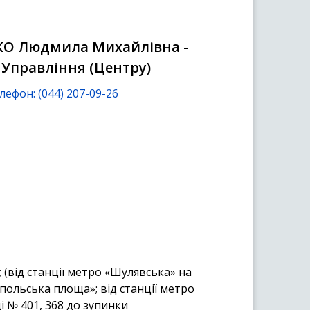
О Людмила Михайлівна -
Управління (Центру)
ефон: (044) 207-09-26
; (від станції метро «Шулявська» на
польська площа»; від станції метро
і № 401, 368 до зупинки