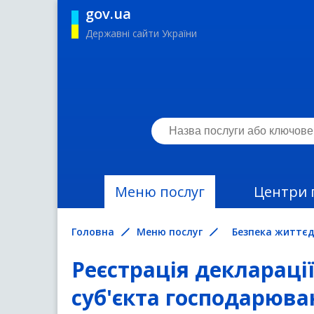
gov.ua
Державні сайти України
Меню послуг
Центри 
Головна
Меню послуг
Безпека життєд
Реєстрація декларації
суб'єкта господарюв