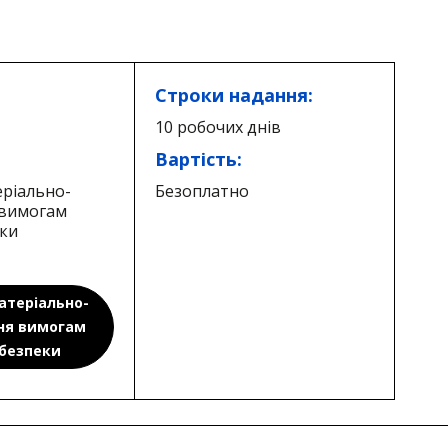
Строки надання:
10 робочих днів
Вартість:
еріально-
Безоплатно
 вимогам
еки
атеріально-
ння вимогам
 безпеки