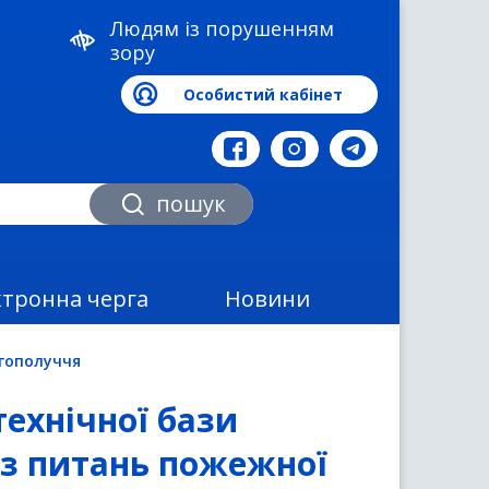
Людям із порушенням
зору
Особистий кабінет
а
пошук
ктронна черга
Новини
агополуччя
технічної бази
 з питань пожежної