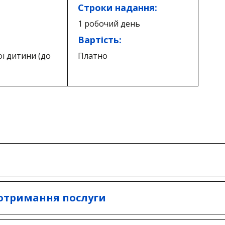
Строки надання:
1 робочий день
Вартість:
ї дитини (до
Платно
и з питань реєстрації місця проживання/перебув
ністрацій.
 отримання послуги
ївський район)
ання дитини віком до 14 років один з її законни