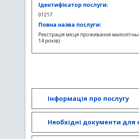
Ідентифікатор послуги:
01217
Повна назва послуги:
Реєстрація місця проживання малолітньо
14 років)
Інформація про послугу
Послуга надається Відділам
у місті Києві державних адмі
Необхідні документи для
Інформаційна картка (Голосі
Для реєстрації місця прожив