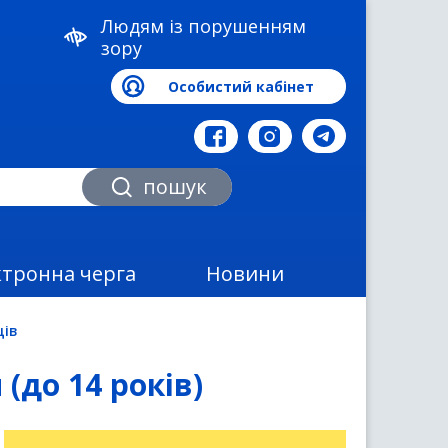
Людям із порушенням
зору
Особистий кабінет
а
пошук
ктронна черга
Новини
ців
(до 14 років)