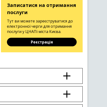
Записатися на отримання
послуги
Тут ви можете зареєструватися до
електронної черги для отримання
послуги у ЦНАПі міста Києва.
Реєстрація
ання фізичних осіб районних
х представників подає: