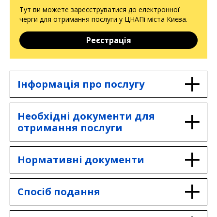
Тут ви можете зареєструватися до електронної
черги для отримання послуги у ЦНАПі міста Києва.
Реєстрація
Інформація про послугу
Послуга надається Центральним
Необхідні документи для
міжрегіональним управлінням лісового
отримання послуги
та мисливського господарства.
Інформаційна картка
1. Заявка на викорстання лісових
Нормативні документи
ресурсів.
2. Відомість чергової лісосіки.
1. Лісовий кодекс України.
Спосіб подання
3. Польова перелікова відомість.
2. Постанова КМУ від 23.05.2007 року