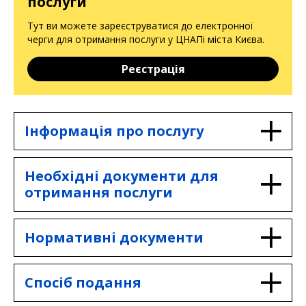
послуги
Тут ви можете зареєструватися до електронної
черги для отримання послуги у ЦНАПі міста Києва.
Реєстрація
Інформація про послугу
Суб'єкти надання:
Необхідні документи для
Державна інспекція архітектури та
отримання послуги
містобудування України (ДІАМ)
Департамент з питань державного
архітектурно-будівельного контролю
Повідомлення про зміну даних у
Нормативні документи
міста Києва виконавчого органу
зареєстрованій декларації про початок
Київської міської ради (Київської
виконання будівельних робіт за
міської державної адміністрації)
формою встановленого зразка
ЗУ "Про регулювання містобудівної
Спосіб подання
діяльності".
Інформаційна картка (ДІАМ)