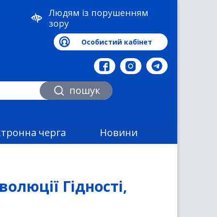
Людям із порушенням
зору
Особистий кабінет
а
пошук
ктронна черга
Новини
олюції Гідності,