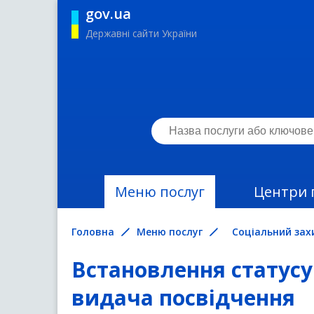
gov.ua
Державні сайти України
Меню послуг
Центри 
Головна
Меню послуг
Соціальний зах
Встановлення статусу
видача посвідчення