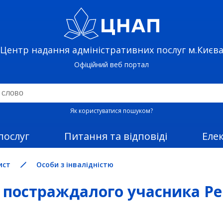
Центр надання адміністративних послуг м.Києв
Офіційний веб портал
Як користуватися пошуком?
послуг
Питання та відповіді
Еле
ист
Особи з інвалідністю
 постраждалого учасника Рев