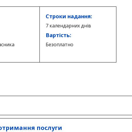
Строки надання:
7 календарних днів
Вартість:
асника
Безоплатно
ими підрозділами районних в місті Києві держав
 отримання послуги