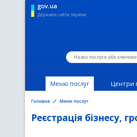
gov.ua
Державні сайти України
Меню послуг
Центри 
Головна
Меню послуг
Реєстрація бізнесу, г