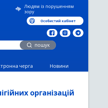
Людям із порушенням
зору
Особистий кабінет
а
пошук
ктронна черга
Новини
ігійних організацій