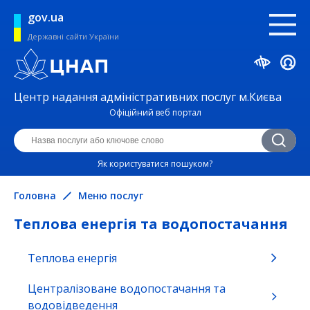
gov.ua
Державні сайти України
Центр надання адміністративних послуг м.Києва
Офіційний веб портал
Як користуватися пошуком?
Головна
Меню послуг
Теплова енергія та водопостачання
Теплова енергія
Безпека життєдіяльності та охорона
праці
Централізоване водопостачання та
водовідведення
Будівництво, нерухомість та реклама