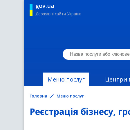
gov.ua
Державні сайти України
Меню послуг
Центри 
Головна
Меню послуг
Реєстрація бізнесу, г