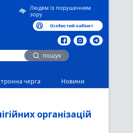
Людям із порушенням
зору
Особистий кабінет
а
пошук
ктронна черга
Новини
ігійних організацій