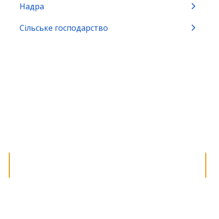
Надра
Виробництво та обіг окремих видів
Сільське господарство
продукції
Громадянство та імміграція
Земля та екологія
Зовнішньоекономічна діяльність
Освіта, спорт та охорона культурної
спадщини
Природні ресурси
Реєстрація бізнесу, громадських
формувань та релігійних організацій