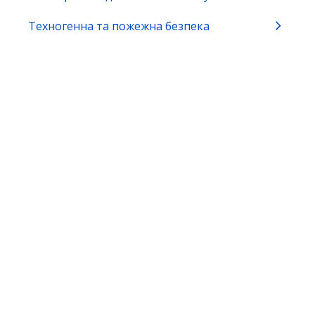
Будівництво, нерухомість та реклама
Техногенна та пожежна безпека
Виробництво та обіг окремих видів
продукції
Громадянство та імміграція
Земля та екологія
Зовнішньоекономічна діяльність
Освіта, спорт та охорона культурної
спадщини
Природні ресурси
Реєстрація бізнесу, громадських
формувань та релігійних організацій