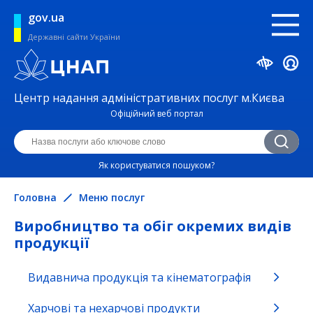
gov.ua
Державні сайти України
Центр надання адміністративних послуг м.Києва
Офіційний веб портал
Як користуватися пошуком?
Головна
Меню послуг
Виробництво та обіг окремих видів
продукції
Видавнича продукція та кінематографія
Безпека життєдіяльності та охорона
праці
Харчові та нехарчові продукти