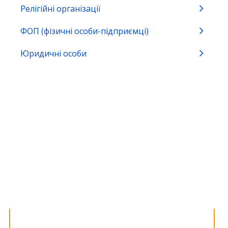
Релігійні організації
Будівництво, нерухомість та реклама
ФОП (фізичні особи-підприємці)
Виробництво та обіг окремих видів
Юридичні особи
продукції
Громадянство та імміграція
Земля та екологія
Зовнішньоекономічна діяльність
Освіта, спорт та охорона культурної
спадщини
Природні ресурси
Реєстрація бізнесу, громадських