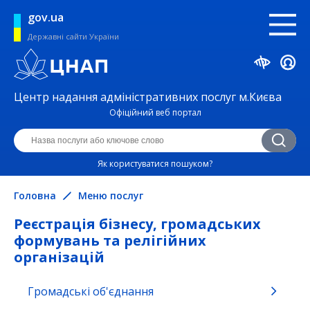
gov.ua
Державні сайти України
Центр надання адміністративних послуг м.Києва
Офіційний веб портал
Як користуватися пошуком?
Головна
Меню послуг
Реєстрація бізнесу, громадських
формувань та релігійних
організацій
Громадські об'єднання
Безпека життєдіяльності та охорона
праці